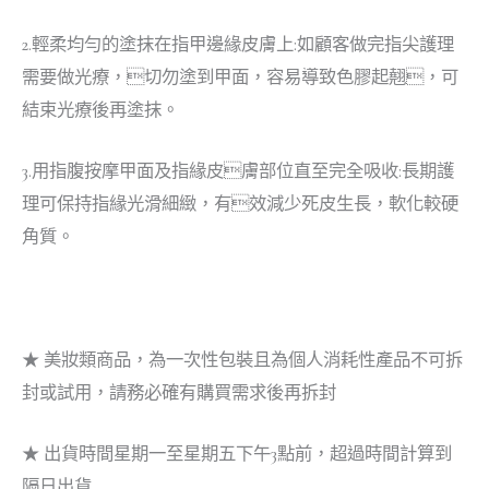
2.輕柔均勻的塗抹在指甲邊緣皮膚上:如顧客做完指尖護理
需要做光療，切勿塗到甲面，容易導致色膠起翹，可
結束光療後再塗抹。
3.用指腹按摩甲面及指緣皮膚部位直至完全吸收:長期護
理可保持指緣光滑細緻，有效減少死皮生長，軟化較硬
角質。
★ 美妝類商品，為一次性包裝且為個人消耗性產品不可拆
封或試用，請務必確有購買需求後再拆封
★ 出貨時間星期一至星期五下午3點前，超過時間計算到
隔日出貨