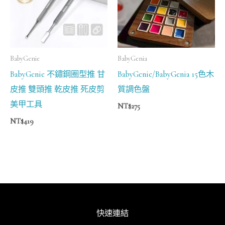
BabyGenie
BabyGenia
BabyGenie 不鏽鋼圈型推 甘
BabyGenie/BabyGenia 15色木
皮推 雙頭推 乾皮推 死皮剪
質調色盤
美甲工具
NT$
275
NT$
419
快速連結