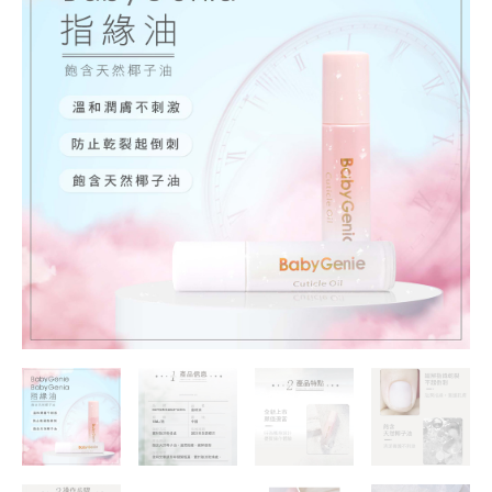
油
數
量