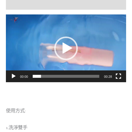
額外資訊
視
訊
播
放
器
00:00
00:28
使用方式:
1.洗淨雙手