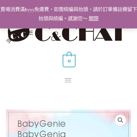
跳
賣場消費滿$999免運費，如需統編與抬頭，請於訂單備註欄留下
至
抬頭與統編。感謝您～
關閉
主
主
要
要
內
容
選
0
單
Babygenie/Babygenia
指
緣