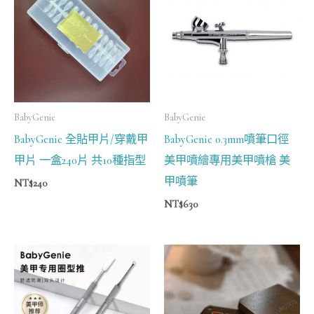
BabyGenie
BabyGenie
BabyGenie 全貼甲片/穿戴甲
BabyGenie 0.3mm噴筆口徑
甲片 一盒240片 共10種指型
美甲噴繪專用美甲噴槍 美
甲噴筆
NT$
240
NT$
630