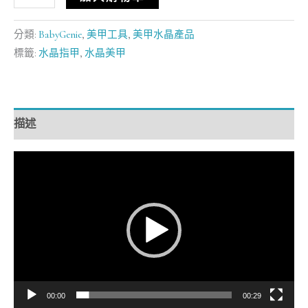
分類:
BabyGenie
,
美甲工具
,
美甲水晶產品
標籤:
水晶指甲
,
水晶美甲
描述
視
訊
播
放
器
00:00
00:29