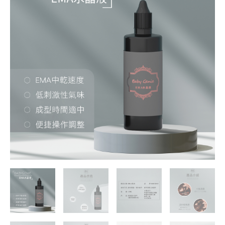
晶
液/
水
晶
指
甲
專
用
數
量