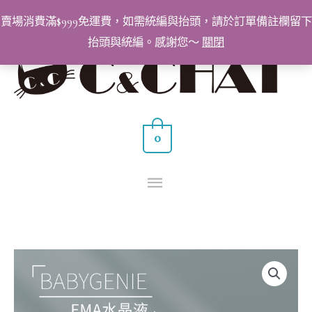
跳
賣場消費滿$999免運費，如需統編與抬頭，請於訂單備註欄留下
至
抬頭與統編。感謝您～
關閉
主
主
要
要
內
容
選
0
單
BabyGenie
EMA
水