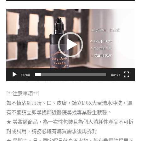
視
訊
播
放
器
00:00
00:30
[**注意事項**]
如不慎沾到眼睛、口、皮膚，請立即以大量清水沖洗，還
有不適請立即尋找鄰近醫院尋找專業醫生就醫。
★ 美妝類商品，為一次性包裝且為個人消耗性產品不可拆
封或試用，請務必確有購買需求後再拆封