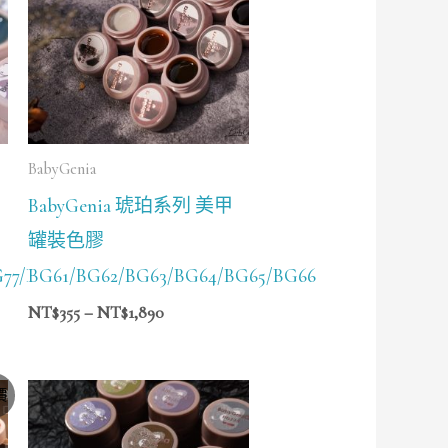
NT$355
到
NT$1,890
BabyGenia
BabyGenia 琥珀系列 美甲
罐裝色膠
G77/BG78
BG61/BG62/BG63/BG64/BG65/BG66
NT$
355
–
NT$
1,890
價
價
格
範