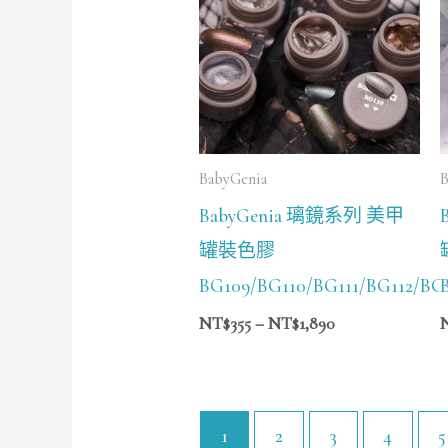
圍：
NT$355
到
NT$1,890
BabyGenia
B
BabyGenia 璃鏡系列 美甲
罐裝色膠
BG109/BG110/BG111/BG112/BG1
NT$
355
–
NT$
1,890
1
2
3
4
5