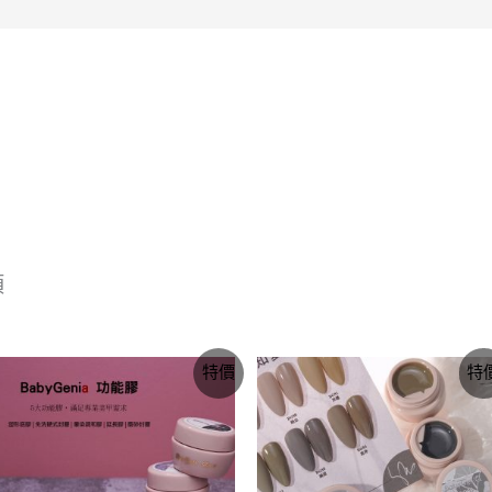
項
原
目
價
特價
特
始
前
格
價
價
範
格：
格：
圍：
NT$500。
NT$150。
NT$355
到