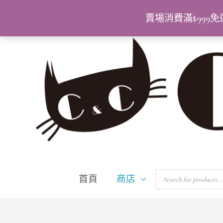
跳
賣場消費滿$99
至
主
要
內
容
Products
首頁
商店
search