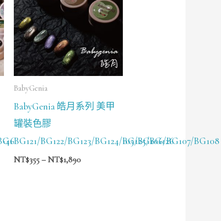
圍：
NT$355
到
NT$1,890
BabyGenia
BabyGenia 皓月系列 美甲
罐裝色膠
G46/BG47/BG48
G101/BG102/BG103/BG104/BG105/BG106/BG107/BG108
BG121/BG122/BG123/BG124/BG125/BG126
NT$
355
–
NT$
1,890