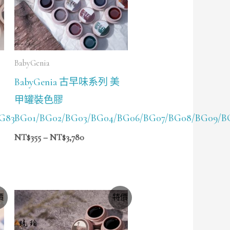
NT$3,780
BabyGenia
BabyGenia 古早味系列 美
甲罐裝色膠
G83/BG84
BG01/BG02/BG03/BG04/BG06/BG07/BG08/BG09/BG
NT$
355
–
NT$
3,780
價
價
特價
格
範
圍：