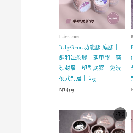
BabyGenia
B
BabyGeina功能膠-底膠｜
調和暈染膠｜延甲膠｜磨
砂封層｜塑型底膠｜免洗
硬式封層｜60g
NT$
515
價
特價
格
範
圍：