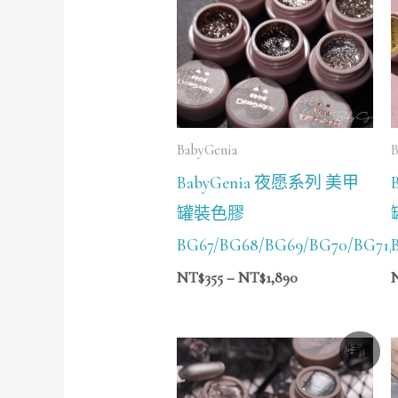
NT$355
到
NT$1,890
BabyGenia
B
BabyGenia 夜愿系列 美甲
罐裝色膠
BG67/BG68/BG69/BG70/BG71/
NT$
355
–
NT$
1,890
價
特價
格
範