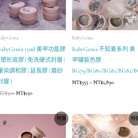
NT$1,890
abyGenia
BabyGenia
BabyGenia 15ml 美甲功能膠
BabyGenia 不知夏系列 美
( 塑形底膠 | 免洗硬式封層 |
甲罐裝色膠
暈染調和膠 | 延長膠 | 磨砂
BG79/BG80/BG81/BG82/B
封層 )
NT$
355
–
NT$
1,890
NT$
500
NT$
150
價
價
特價
特
格
格
範
範
圍：
圍：