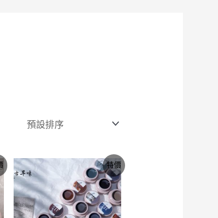
價
價
特價
格
範
圍：
NT$355
到