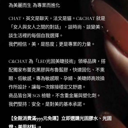
為美麗而生 為專業而進化
CHAT，英文是聊天，法文是貓。C&CHAT 就是
「女人與女人之間的對話」，談時尚、談變美、
談生活裡的每個自我選擇。
我們相信，美，是態度；更是專業的力量。
C&CHAT 為「LED光固美睫技術」領導品牌，搭
配獨家布蕾克黑膠與布魯藍膠，快速固化、不熏
眼、低敏感，專為敏感眼、孕婦、美睫師高效操
作所設計，讓每一次嫁接穩定又舒適。
商品皆台灣 SGS 檢驗，不含重金屬與塑化劑。
我們堅持：安全，是對美的基本承諾。
【全館消費滿999元免運】立即選購光固膠水、光固
燈、美甲材料 ➝