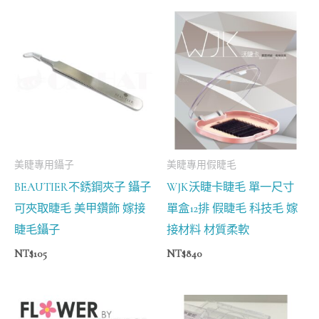
美睫專用鑷子
美睫專用假睫毛
BEAUTIER不銹鋼夾子 鑷子
WJK沃睫卡睫毛 單一尺寸
可夾取睫毛 美甲鑽飾 嫁接
單盒12排 假睫毛 科技毛 嫁
睫毛鑷子
接材料 材質柔軟
NT$
105
NT$
840