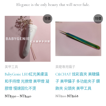
Elegance is the only beauty that will never fade.
價
原
目
特價
特價
格
始
前
範
價
價
圍：
格：
格：
NT$390
NT$210。
NT$168。
到
NT$440
美甲工具
美睫專用鑷子
BabyGenie LED紅光美膚溫
C&CHAT 炫彩直夾 美睫鑷
和手持燈 光撩燈 美甲燈 凝
子 美甲鑷子 多功能夾子 鑽
膠燈 慢速固化不燙
飾夾 尖頭夾 美甲工具
NT$
390
–
NT$
440
NT$
210
NT$
168