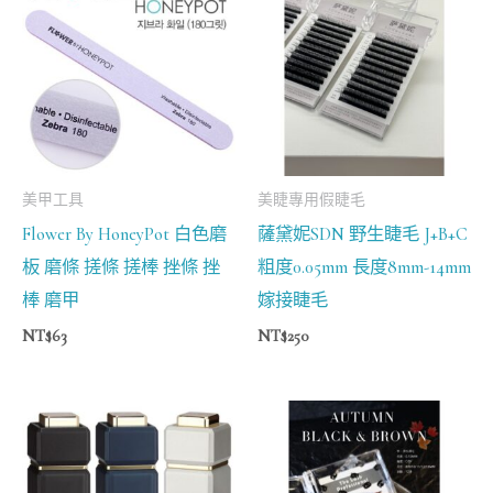
美甲工具
美睫專用假睫毛
Flower By HoneyPot 白色磨
薩黛妮SDN 野生睫毛 J+B+C
板 磨條 搓條 搓棒 挫條 挫
粗度0.05mm 長度8mm-14mm
棒 磨甲
嫁接睫毛
NT$
63
NT$
250