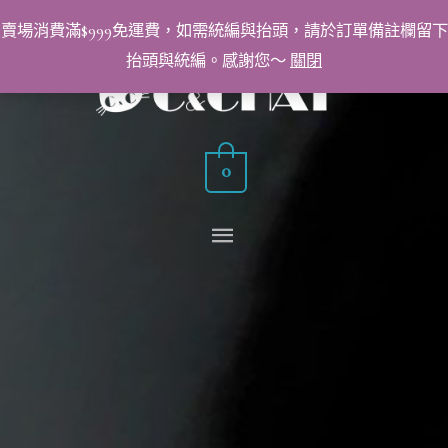
跳
賣場消費滿$999免運費，如需統編與抬頭，請於訂單備註欄留下
至
抬頭與統編。感謝您～
關閉
主
主
要
要
內
容
0
選
單