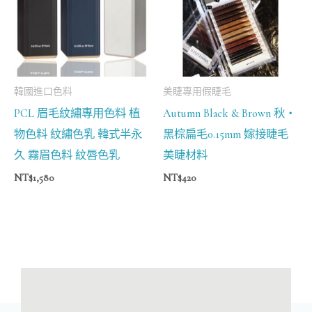
韓國進口色料
美睫專用假睫毛
PCL 眉毛紋繡專用色料 植
Autumn Black & Brown 秋‧
物色料 紋繡色乳 韓式半永
黑棕扁毛0.15mm 嫁接睫毛
久 霧眉色料 紋唇色乳
美睫材料
NT$
1,580
NT$
420