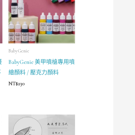
BabyGenie
凝
BabyGenie 美甲噴槍專用噴
不
繪顏料 / 壓克力顏料
NT$
230
價
格
範