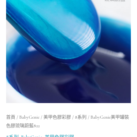
罐
裝
色
膠
琉
璃
蔚
藍
822
數
量
首頁
/
BabyGenie
/
美甲色膠彩膠
/
8系列
/ BabyGenie美甲罐裝
色膠琉璃蔚藍822