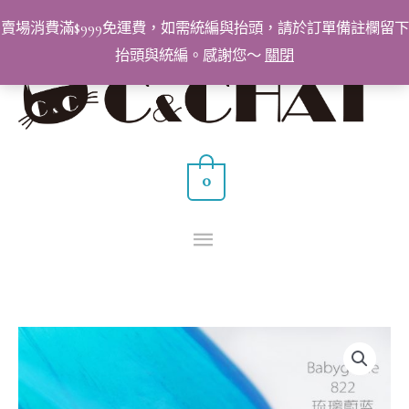
跳
賣場消費滿$999免運費，如需統編與抬頭，請於訂單備註欄留下
至
抬頭與統編。感謝您～
關閉
主
主
要
要
內
容
選
0
單
BabyGenie
美
甲