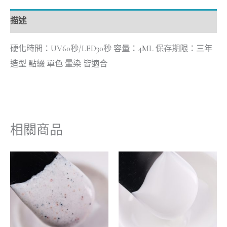
描述
硬化時間：UV60秒/LED30秒 容量：4ML 保存期限：三年
造型 點綴 單色 暈染 皆適合
相關商品