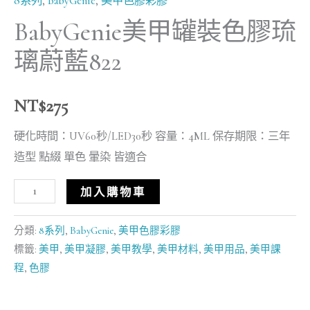
8系列
,
BabyGenie
,
美甲色膠彩膠
BabyGenie美甲罐裝色膠琉
璃蔚藍822
NT$
275
硬化時間：UV60秒/LED30秒 容量：4ML 保存期限：三年
造型 點綴 單色 暈染 皆適合
加入購物車
分類:
8系列
,
BabyGenie
,
美甲色膠彩膠
標籤:
美甲
,
美甲凝膠
,
美甲教學
,
美甲材料
,
美甲用品
,
美甲課
程
,
色膠