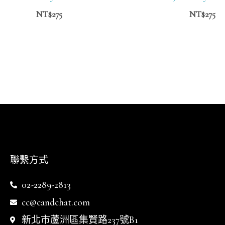
NT$
275
NT$
275
聯繫方式
02-2289-2813
cc@candchat.com
新北市蘆洲區集賢路237號B1