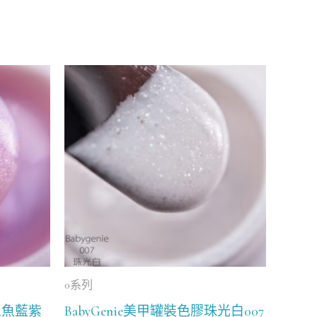
0系列
膠人魚藍紫
BabyGenie美甲罐裝色膠珠光白007