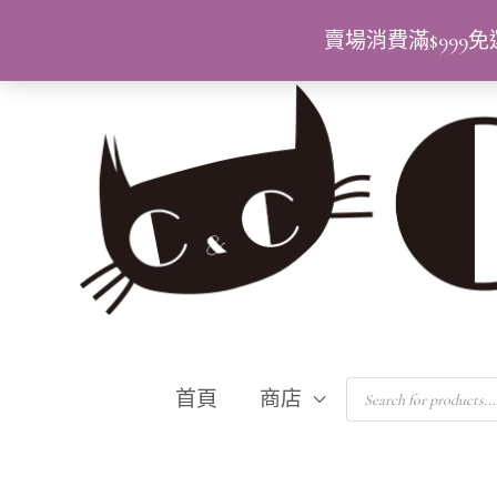
跳
賣場消費滿$99
至
主
要
內
容
Products
首頁
商店
search