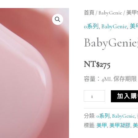
BabyGenie
首頁
/
BabyGenie
/
美甲
美
0系列
,
BabyGenie
,
美
甲
BabyGe
罐
裝
NT$
275
色
膠
容量：4ML 保存期限
裸
加入購
粉
020
分類:
0系列
,
BabyGenie
,
數
標籤:
美甲
,
美甲凝膠
,
美
量