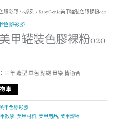
色膠彩膠
/
0系列
/ BabyGenie美甲罐裝色膠裸粉020
甲色膠彩膠
nie美甲罐裝色膠裸粉020
：三年 造型 單色 點綴 暈染 皆適合
物車
美甲色膠彩膠
甲教學
,
美甲材料
,
美甲用品
,
美甲課程