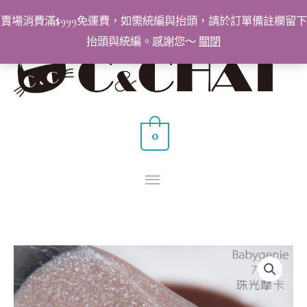
跳
賣場消費滿$999免運費，如需統編與抬頭，請於訂單備註欄留下
至
抬頭與統編。感謝您～
關閉
主
主
要
要
內
容
選
0
單
BabyGenie
美
甲