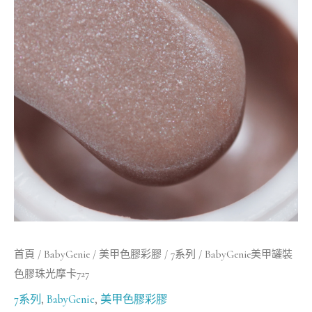
罐
裝
色
膠
珠
光
摩
卡
727
數
量
首頁
/
BabyGenie
/
美甲色膠彩膠
/
7系列
/ BabyGenie美甲罐裝
色膠珠光摩卡727
7系列
,
BabyGenie
,
美甲色膠彩膠