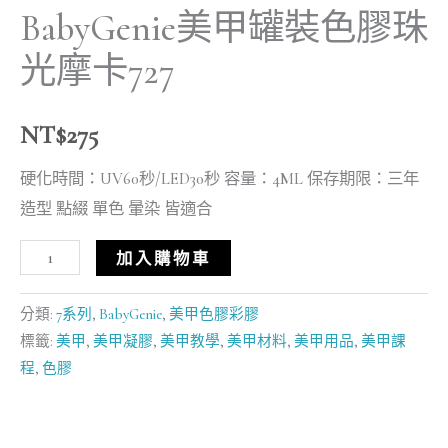
BabyGenie美甲罐裝色膠珠
光摩卡727
NT$
275
硬化時間：UV60秒/LED30秒 容量：4ML 保存期限：三年
造型 點綴 單色 暈染 皆適合
加入購物車
分類:
7系列
,
BabyGenie
,
美甲色膠彩膠
標籤:
美甲
,
美甲凝膠
,
美甲教學
,
美甲材料
,
美甲用品
,
美甲課
程
,
色膠