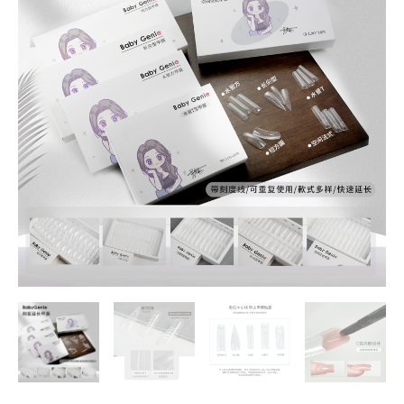
甲
價
價
膜
格：
格：
+甲
膜
NT$120。
NT$105。
收
納
盒
快
速
延
長
超
薄
無
痕