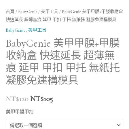
延
首頁
/
BabyGenie
/
美甲工具
/ BabyGenie 美甲甲膜+甲膜收納盒
甲
快速延長 超薄無痕 延甲 甲扣 甲托 無紙托 凝膠免建構模具
甲
BabyGenie
,
美甲工具
扣
甲
BabyGenie 美甲甲膜+甲膜
托
收納盒 快速延長 超薄無
無
痕 延甲 甲扣 甲托 無紙托
紙
托
凝膠免建構模具
凝
膠
NT$
120
NT$
105
免
建
美甲甲膜甲扣
構
模