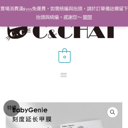
跳
賣場消費滿$999免運費，如需統編與抬頭，請於訂單備註欄留下
至
抬頭與統編。感謝您～
關閉
主
主
要
要
內
容
選
0
單
BabyGenie
原
目
特價
美
始
前
甲