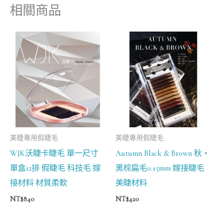
相關商品
美睫專用假睫毛
美睫專用假睫毛
WJK沃睫卡睫毛 單一尺寸
Autumn Black & Brown 秋‧
單盒12排 假睫毛 科技毛 嫁
黑棕扁毛0.15mm 嫁接睫毛
接材料 材質柔軟
美睫材料
NT$
840
NT$
420