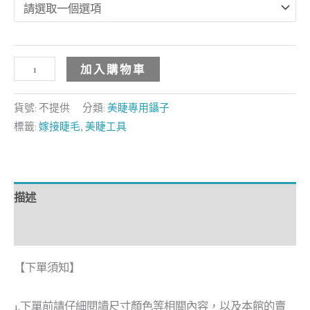
加入購物車
貨號:
不提供
分類:
美睫專用鑷子
標籤:
嫁接睫毛
,
美睫工具
描述
額外資訊
【下單須知】
1.下單前請仔細閱讀尺寸顏色等相關內容，以及本館的賣