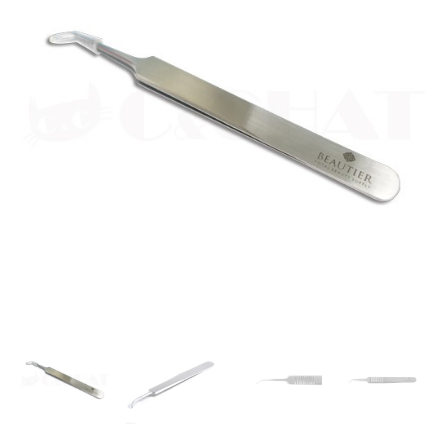
鋼
夾
子
鑷
子
可
夾
取
睫
毛
美
甲
鑽
飾
嫁