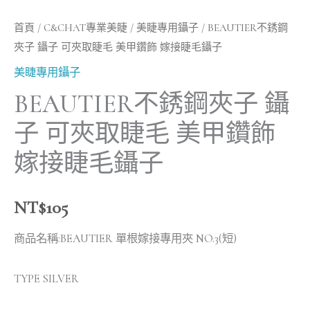
接
首頁
/
C&CHAT專業美睫
/
美睫專用鑷子
/ BEAUTIER不銹鋼
睫
夾子 鑷子 可夾取睫毛 美甲鑽飾 嫁接睫毛鑷子
毛
美睫專用鑷子
鑷
子
BEAUTIER不銹鋼夾子 鑷
數
子 可夾取睫毛 美甲鑽飾
量
嫁接睫毛鑷子
NT$
105
商品名稱:BEAUTIER 單根嫁接專用夾 NO.3(短)
TYPE SILVER