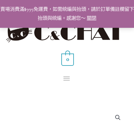
跳
賣場消費滿$999免運費，如需統編與抬頭，請於訂單備註欄留下
至
抬頭與統編。感謝您～
關閉
主
主
要
要
內
容
選
0
單
BEAUTIER
不
銹