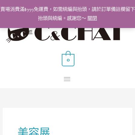
跳
賣場消費滿$999免運費，如需統編與抬頭，請於訂單備註欄留下
至
抬頭與統編。感謝您～
關閉
主
主
要
要
內
容
選
0
單
美容展