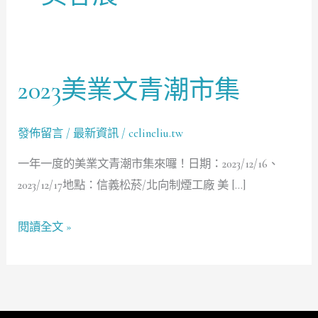
2023美業文青潮市集
2023
美
業
發佈留言
/
最新資訊
/
celineliu.tw
文
一年一度的美業文青潮市集來囉！日期：2023/12/16、
青
2023/12/17地點：信義松菸/北向制煙工廠 美 […]
潮
市
閱讀全文 »
集