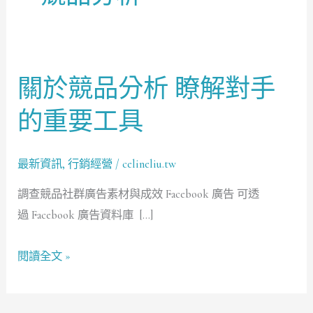
關於競品分析 瞭解對手
關
於
的重要工具
競
品
最新資訊
,
行銷經營
/
celineliu.tw
分
析
調查競品社群廣告素材與成效 Facebook 廣告 可透
瞭
過 Facebook 廣告資料庫 […]
解
對
閱讀全文 »
手
的