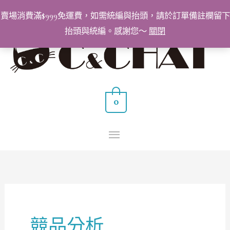
跳
賣場消費滿$999免運費，如需統編與抬頭，請於訂單備註欄留下
至
抬頭與統編。感謝您～
關閉
主
主
要
要
內
容
選
0
單
競品分析