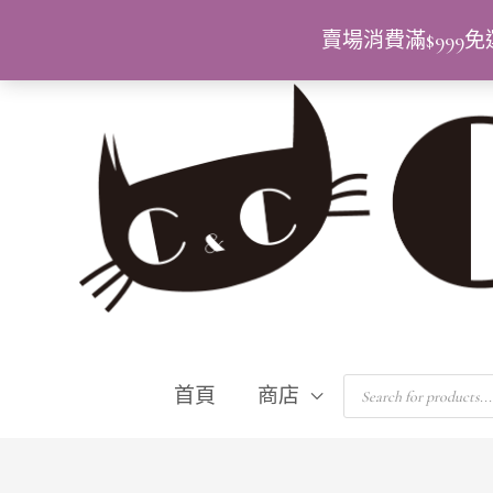
跳
賣場消費滿$99
至
主
要
內
容
Products
首頁
商店
search