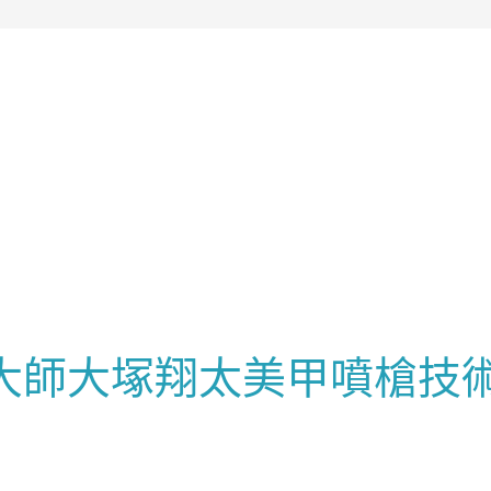
噴槍大師大塚翔太美甲噴槍技