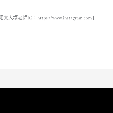
太大塚老師IG：https://www.instagram.com […]