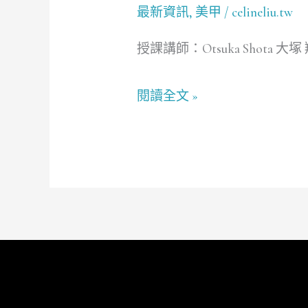
最新資訊
,
美甲
/
celineliu.tw
槍
大
授課講師：Otsuka Shota 大塚 翔
師
大
閱讀全文 »
塚
翔
太
美
甲
噴
槍
技