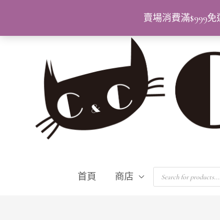
跳
賣場消費滿$99
至
主
要
內
容
Products
首頁
商店
search