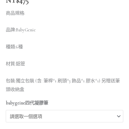
NT$
475
數
商品規格:
量
品牌:BabyGenie
種類:6種
材質:鋁管
包裝:獨立包裝 (含: 筆桿*1 刷頭*3 飾品*1 膠水*1) 另贈送筆
頭收納盒
babygeine四代凝膠筆