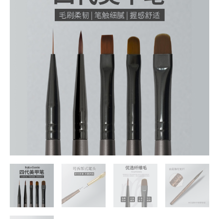
級
BabyGenie
一
筆
桿
三
筆
頭
第
四
代
美
甲
凝
膠