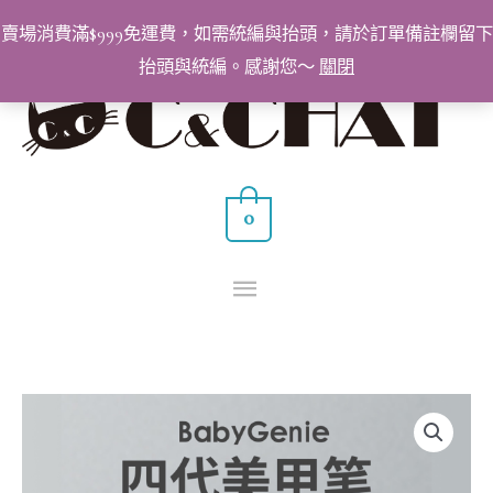
跳
賣場消費滿$999免運費，如需統編與抬頭，請於訂單備註欄留下
至
抬頭與統編。感謝您～
關閉
主
主
要
要
內
容
選
0
單
全
新
升