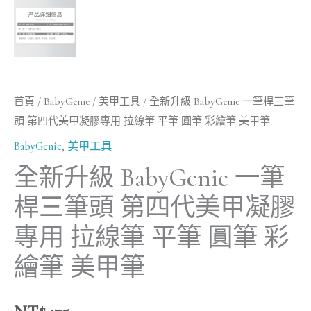
專
用
拉
線
筆
首頁
/
BabyGenie
/
美甲工具
/ 全新升級 BabyGenie 一筆桿三筆
平
頭 第四代美甲凝膠專用 拉線筆 平筆 圓筆 彩繪筆 美甲筆
筆
BabyGenie
,
美甲工具
圓
全新升級 BabyGenie 一筆
筆
彩
桿三筆頭 第四代美甲凝膠
繪
專用 拉線筆 平筆 圓筆 彩
筆
繪筆 美甲筆
美
甲
筆