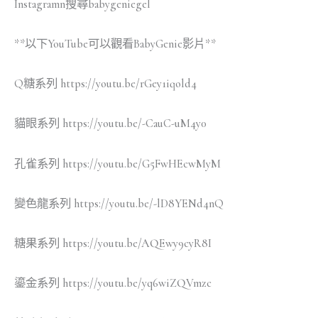
Instagramn搜尋babygeniegel
**以下YouTube可以觀看BabyGenie影片**
Q糖系列 https://youtu.be/rGey1iqold4
貓眼系列 https://youtu.be/-CauC-uM4y0
孔雀系列 https://youtu.be/G5FwHEcwMyM
變色龍系列 https://youtu.be/-lD8YENd4nQ
糖果系列 https://youtu.be/AQEwy9cyR8I
鎏金系列 https://youtu.be/yq6wiZQVmzc