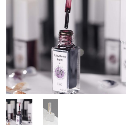
暈
範
染
圍：
液
單
NT$92
罐
水
到
染
NT$99
液
大
理
石
紋
暈
染
水