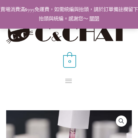
跳
賣場消費滿$999免運費，如需統編與抬頭，請於訂單備註欄留下
至
抬頭與統編。感謝您～
關閉
主
主
要
要
內
容
選
0
單
BabyGenie
價
美
格
甲