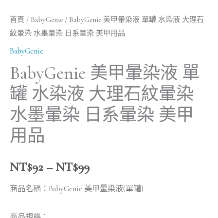
墨
首頁
/
BabyGenie
/ BabyGenie 美甲暈染液 單罐 水染液 大理石
暈
紋暈染 水墨暈染 日系暈染 美甲用品
染
BabyGenie
日
系
BabyGenie 美甲暈染液 單
暈
罐 水染液 大理石紋暈染
染
水墨暈染 日系暈染 美甲
美
甲
用品
用
品
NT$
92
–
NT$
99
數
量
商品名稱：BabyGenie 美甲暈染液(單罐)
商品規格：