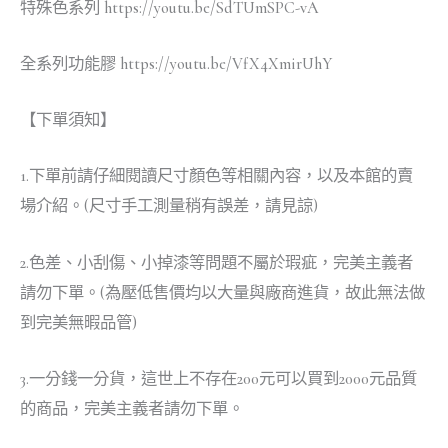
特殊色系列 https://youtu.be/SdTUmSPC-vA
全系列功能膠 https://youtu.be/VfX4XmirUhY
【下單須知】
1.下單前請仔細閱讀尺寸顏色等相關內容，以及本館的賣
場介紹。(尺寸手工測量稍有誤差，請見諒)
2.色差、小刮傷、小掉漆等問題不屬於瑕疵，完美主義者
請勿下單。(為壓低售價均以大量與廠商進貨，故此無法做
到完美無暇品管)
3.一分錢一分貨，這世上不存在200元可以買到2000元品質
的商品，完美主義者請勿下單。