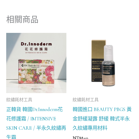
相關商品
價
格
範
圍：
NT$200
到
NT$700
紋繡耗材工具
紋繡耗材工具
正韓貨 韓國Dr.Innoderm花
韓國進口 BEAUTY PBGS 黃
花修護霜 / IMTENSIVE
金舒緩凝露 舒緩 韓式半永
SKIN CARE / 半永久紋繡再
久紋繡專用材料
生霜
NT$
840