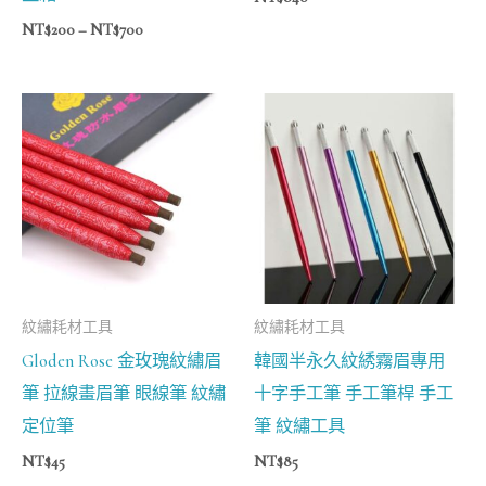
NT$
200
–
NT$
700
紋繡耗材工具
紋繡耗材工具
Gloden Rose 金玫瑰紋繡眉
韓國半永久紋綉霧眉專用
筆 拉線畫眉筆 眼線筆 紋繡
十字手工筆 手工筆桿 手工
定位筆
筆 紋繡工具
NT$
45
NT$
85