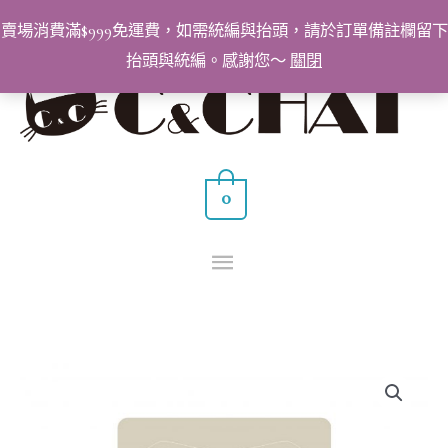
跳
賣場消費滿$999免運費，如需統編與抬頭，請於訂單備註欄留下
至
抬頭與統編。感謝您～
關閉
主
主
要
要
內
容
選
0
單
紋
綉
專