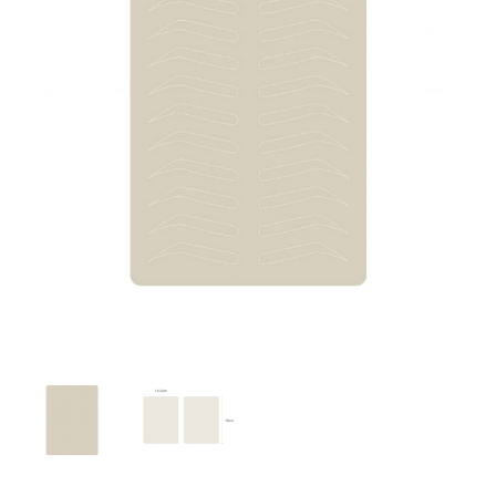
用
練
習
皮-
免
色
料
飄
眉
練
習
皮
數
量