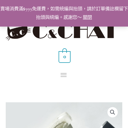
跳
賣場消費滿$999免運費，如需統編與抬頭，請於訂單備註欄留下
至
抬頭與統編。感謝您～
關閉
主
主
要
要
內
容
選
0
單