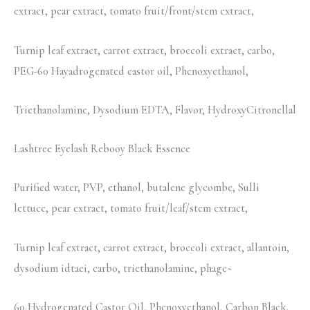
extract, pear extract, tomato fruit/front/stem extract,
Turnip leaf extract, carrot extract, broccoli extract, carbo,
PEG-60 Hayadrogenated castor oil, Phenoxyethanol,
Triethanolamine, Dysodium EDTA, Flavor, HydroxyCitronellal
Lashtree Eyelash Rebooy Black Essence
Purified water, PVP, ethanol, butalene glycombe, Sulli
lettuce, pear extract, tomato fruit/leaf/stem extract,
Turnip leaf extract, carrot extract, broccoli extract, allantoin,
dysodium idtaei, carbo, triethanolamine, phage~
60 Hydrogenated Castor Oil, Phenoxyethanol, Carbon Black,