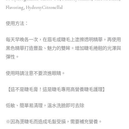
Flavoring, HydroxyCitronellal
使用方法：
每天早晚各一次，在眉毛或睫毛上塗擦透明精華，再使用
黑色精華打造豐盈、魅力的雙眸。增加睫毛捲翹的光澤與
彈性。
使用時請注意不要流進眼睛。
【這不是睫毛膏！這是睫毛專用高營養睫毛護理】
低敏、簡單易清理，溫水洗臉即可去除
※因為燙睫毛而造成毛髮受損，需要補充營養。