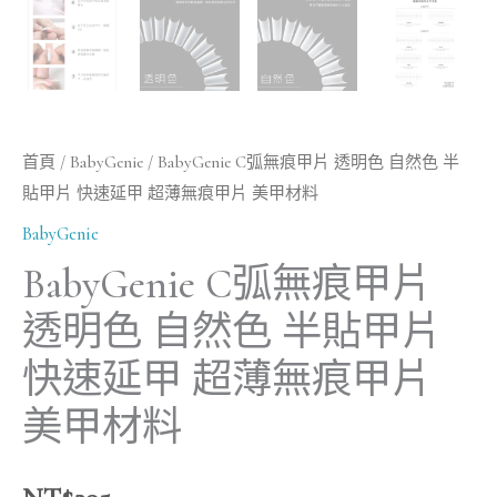
速
延
甲
超
薄
首頁
/
BabyGenie
/ BabyGenie C弧無痕甲片 透明色 自然色 半
無
貼甲片 快速延甲 超薄無痕甲片 美甲材料
痕
BabyGenie
甲
BabyGenie C弧無痕甲片
片
美
透明色 自然色 半貼甲片
甲
快速延甲 超薄無痕甲片
材
美甲材料
料
數
量