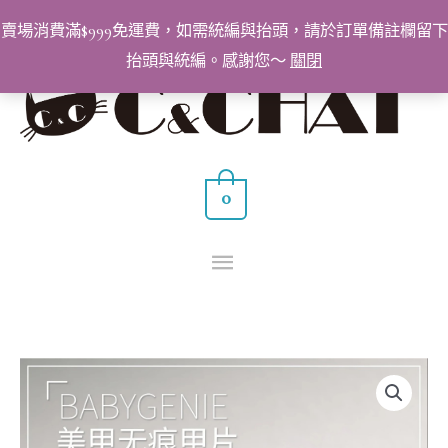
跳
賣場消費滿$999免運費，如需統編與抬頭，請於訂單備註欄留下
至
抬頭與統編。感謝您～
關閉
主
主
要
要
內
容
選
0
單
BabyGenie
C
弧