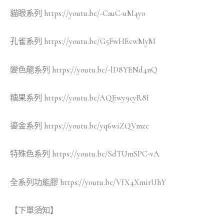
貓眼系列 https://youtu.be/-CauC-uM4y0
孔雀系列 https://youtu.be/G5FwHEcwMyM
變色龍系列 https://youtu.be/-lD8YENd4nQ
糖果系列 https://youtu.be/AQEwy9cyR8I
鎏金系列 https://youtu.be/yq6wiZQVmzc
特殊色系列 https://youtu.be/SdTUmSPC-vA
全系列功能膠 https://youtu.be/VfX4XmirUhY
【下單須知】