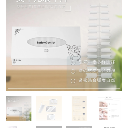
無
痕
甲
片
透
明
色
自
然
色
半
貼
甲
片
快