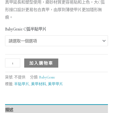
真甲延長和塑型使用，磨砂材質更容易貼和上色，大C弧
形接口設計更易包合真甲，由厚到薄使甲片更加隱形無
痕。
BabyGenie C弧半貼甲片
加入購物車
貨號:
不提供
分類:
BabyGenie
標籤:
半貼甲片
,
美甲材料
,
美甲甲片
描述