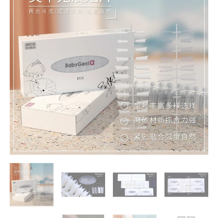
磨
砂
無
痕
甲
片
半
貼
甲
片
淺
貼
甲
片
超