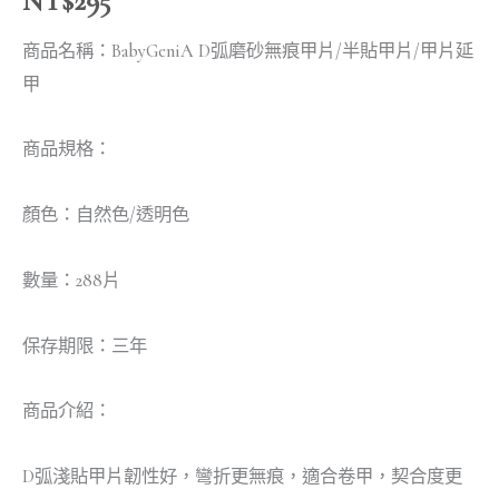
NT$
295
商品名稱：BabyGeniA D弧磨砂無痕甲片/半貼甲片/甲片延
甲
商品規格：
顏色：自然色/透明色
數量：288片
保存期限：三年
商品介紹：
D弧淺貼甲片韌性好，彎折更無痕，適合卷甲，契合度更