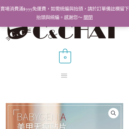
跳
賣場消費滿$999免運費，如需統編與抬頭，請於訂單備註欄留下
至
抬頭與統編。感謝您～
關閉
主
主
要
要
內
容
選
0
單
BabyGeniA
D
弧