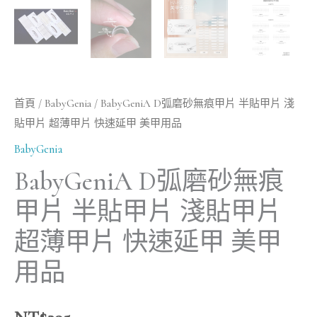
薄
甲
片
快
速
首頁
/
BabyGenia
/ BabyGeniA D弧磨砂無痕甲片 半貼甲片 淺
延
貼甲片 超薄甲片 快速延甲 美甲用品
甲
BabyGenia
美
BabyGeniA D弧磨砂無痕
甲
用
甲片 半貼甲片 淺貼甲片
品
超薄甲片 快速延甲 美甲
數
用品
量