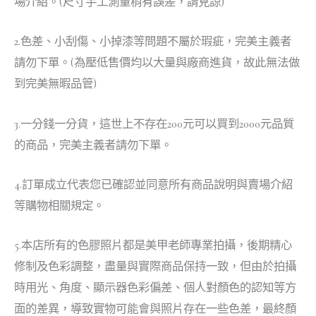
場介紹。(尺寸手工測量稍有誤差，請見諒)
2.色差、小刮傷、小掉漆等問題不屬於瑕疵，完美主義者
請勿下單。(為壓低售價均以大量與廠商進貨，故此無法做
到完美無暇品管)
3.一分錢一分貨，這世上不存在200元可以買到2000元品質
的商品，完美主義者請勿下單。
4.訂單成立代表您已確認並同意所有商品說明與賣場介紹
等購物相關規定。
5.本店所有的色膠照片都是美甲老師專業拍攝，後期精心
修制及色彩調整，盡量與實際商品保持一致，但由於拍攝
時用光、角度、顯示器色彩偏差、個人對顏色的認知等方
面的差異，導致實物可能會與照片存在一些色差，最終顏