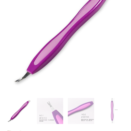
推
棒
死
皮
推
刀
死
皮
叉
雙
頭
推
棒
壓
棒