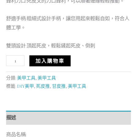
鋒利刀口:死皮叉的刀口鋒利，可以順著邊緣輕輕推動。
舒適手柄:粗細式設計手柄，讓您用起來輕鬆自如，符合人
體工學。
雙頭設計:頂起死皮，輕鬆鏟起死皮、倒刺
加入購物車
分類:
美甲工具
,
美甲工具
標籤:
DIY美甲
,
死皮推
,
甘皮推
,
美甲工具
描述
商品名稱: