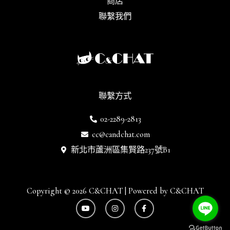
商店
聯繫我們
聯繫方式
02-2289-2813
cc@candchat.com
新北市蘆洲區集賢路237號B1
Copyright © 2026 C&CHAT | Powered by C&CHAT
Y
I
F
o
n
a
u
s
c
t
t
e