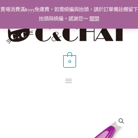
跳
賣場消費滿$999免運費，如需統編與抬頭，請於訂單備註欄留下
至
抬頭與統編。感謝您～
關閉
主
主
要
要
內
容
選
0
單
C&CHAT
貼
紙