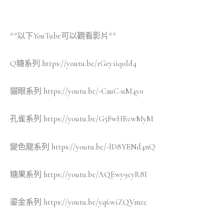
**以下YouTube可以觀看影片**
Q糖系列 https://youtu.be/rGey1iqold4
貓眼系列 https://youtu.be/-CauC-uM4y0
孔雀系列 https://youtu.be/G5FwHEcwMyM
變色龍系列 https://youtu.be/-lD8YENd4nQ
糖果系列 https://youtu.be/AQEwy9cyR8I
鎏金系列 https://youtu.be/yq6wiZQVmzc