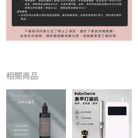
相關商品
價
格
範
圍：
NT$16
到
NT$3,250