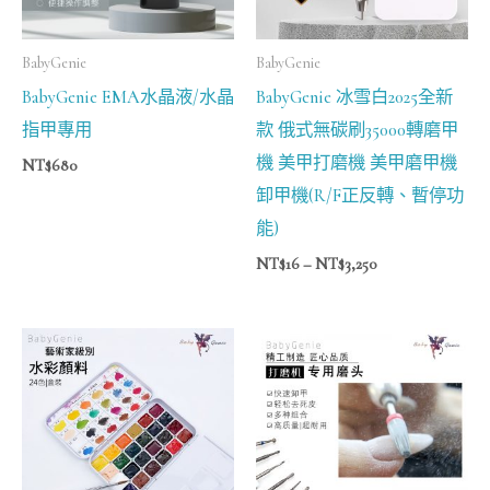
BabyGenie
BabyGenie
BabyGenie EMA水晶液/水晶
BabyGenie 冰雪白2025全新
指甲專用
款 俄式無碳刷35000轉磨甲
機 美甲打磨機 美甲磨甲機
NT$
680
卸甲機(R/F正反轉、暫停功
能)
NT$
16
–
NT$
3,250
價
價
格
格
範
範
圍：
圍：
NT$1,500
NT$158
到
到
NT$1,670
NT$378