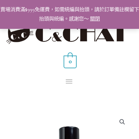
跳
賣場消費滿$999免運費，如需統編與抬頭，請於訂單備註欄留下
至
抬頭與統編。感謝您～
關閉
主
主
要
要
內
容
選
0
單
C&CHAT
亮
光