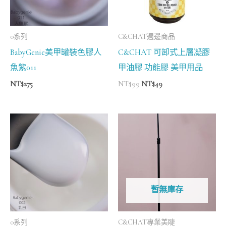
0系列
C&CHAT週邊商品
BabyGenie美甲罐裝色膠人
C&CHAT 可卸式上層凝膠
魚紫011
甲油膠 功能膠 美甲用品
NT$
275
NT$
99
NT$
49
暫無庫存
0系列
C&CHAT專業美睫