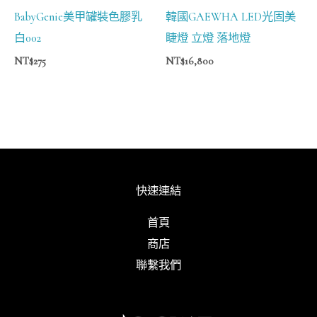
BabyGenie美甲罐裝色膠乳
韓國GAEWHA LED光固美
白002
睫燈 立燈 落地燈
NT$
275
NT$
16,800
快速連結
首頁
商店
聯繫我們