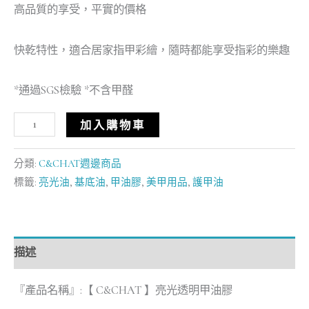
高品質的享受，平實的價格
快乾特性，適合居家指甲彩繪，隨時都能享受指彩的樂趣
*通過SGS檢驗 *不含甲醛
加入購物車
分類:
C&CHAT週邊商品
標籤:
亮光油
,
基底油
,
甲油膠
,
美甲用品
,
護甲油
描述
『產品名稱』:【 C&CHAT 】亮光透明甲油膠