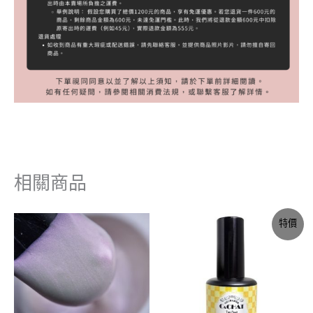
相關商品
原
目
特價
始
前
價
價
格：
格：
NT$99。
NT$49。