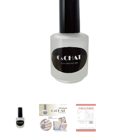
透
明
甲
油
膠
美
甲
油
基
底
油
護
甲
油
增