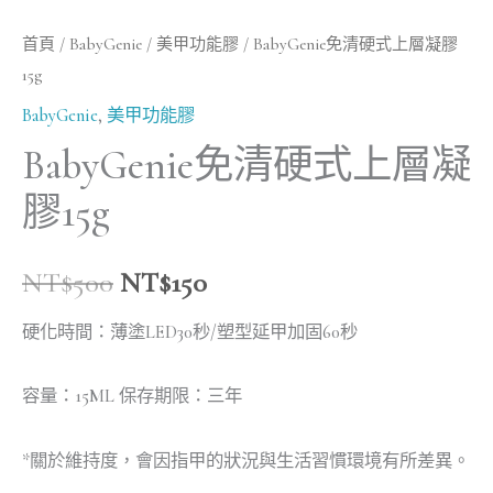
首頁
/
BabyGenie
/
美甲功能膠
/ BabyGenie免清硬式上層凝膠
15g
BabyGenie
,
美甲功能膠
BabyGenie免清硬式上層凝
膠15g
NT$
500
NT$
150
硬化時間：薄塗LED30秒/塑型延甲加固60秒
容量：15ML 保存期限：三年
*關於維持度，會因指甲的狀況與生活習慣環境有所差異。