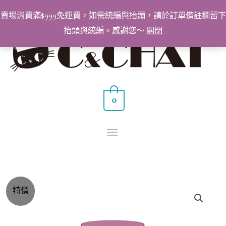
跳
賣場消費滿$999免運費，如需統編與抬頭，請於訂單備註欄留下
至
抬頭與統編。感謝您～
關閉
主
主
要
要
內
容
選
0
單
BabyGenie
原
目
特價
免
始
前
清