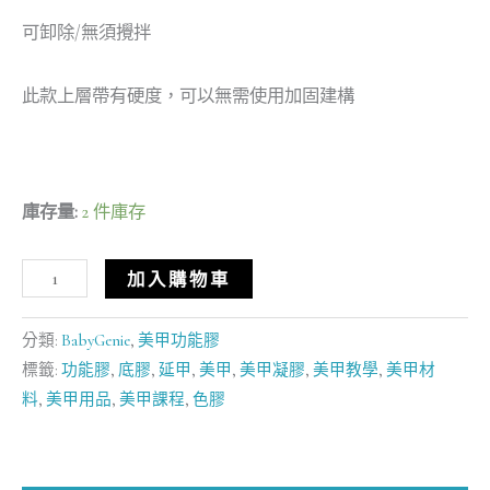
可卸除/無須攪拌
此款上層帶有硬度，可以無需使用加固建構
庫存量:
2 件庫存
加入購物車
分類:
BabyGenie
,
美甲功能膠
標籤:
功能膠
,
底膠
,
延甲
,
美甲
,
美甲凝膠
,
美甲教學
,
美甲材
料
,
美甲用品
,
美甲課程
,
色膠