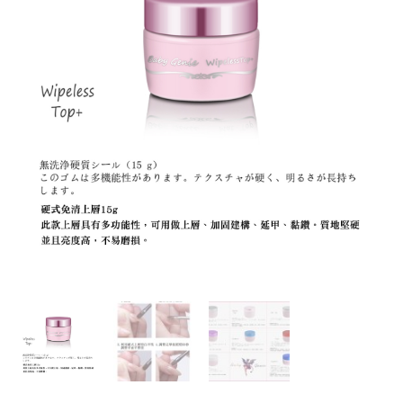
硬
價
價
式
格：
格：
上
層
NT$500。
NT$150。
凝
膠
15g
數
量