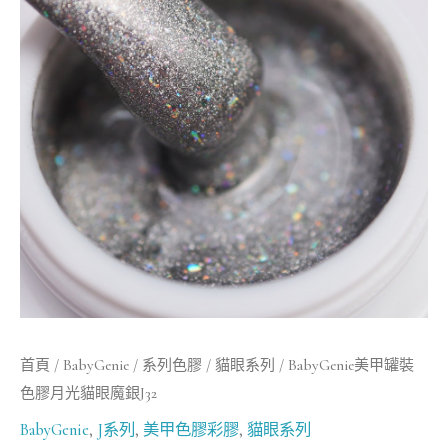
罐
裝
色
膠
月
光
貓
眼
魔
銀
J32
數
首頁
/
BabyGenie
/
系列色膠
/
貓眼系列
/ BabyGenie美甲罐裝
量
色膠月光貓眼魔銀J32
BabyGenie
,
J系列
,
美甲色膠彩膠
,
貓眼系列