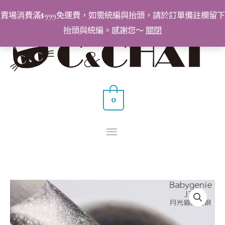
跳
賣場消費滿$999免運費，如需統編與抬頭，請於訂單備註欄留下
至
抬頭與統編。感謝您～
關閉
主
主
要
要
內
容
選
0
單
BabyGenie
美
甲