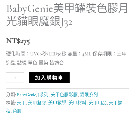
BabyGenie美甲罐裝色膠月
光貓眼魔銀J32
NT$
275
硬化時間：UV60秒/LED30秒 容量：4ML 保存期限：三年
造型 點綴 單色 暈染 皆適合
加入購物車
分類:
BabyGenie
,
J系列
,
美甲色膠彩膠
,
貓眼系列
標籤:
美甲
,
美甲凝膠
,
美甲教學
,
美甲材料
,
美甲用品
,
美甲課
程
,
色膠