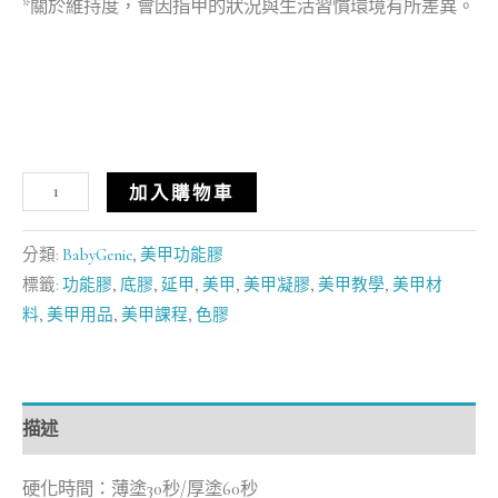
*關於維持度，會因指甲的狀況與生活習慣環境有所差異。
加入購物車
分類:
BabyGenie
,
美甲功能膠
標籤:
功能膠
,
底膠
,
延甲
,
美甲
,
美甲凝膠
,
美甲教學
,
美甲材
料
,
美甲用品
,
美甲課程
,
色膠
描述
硬化時間：薄塗30秒/厚塗60秒