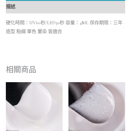
描述
硬化時間：UV60秒/LED30秒 容量：4ML 保存期限：三年
造型 點綴 單色 暈染 皆適合
相關商品