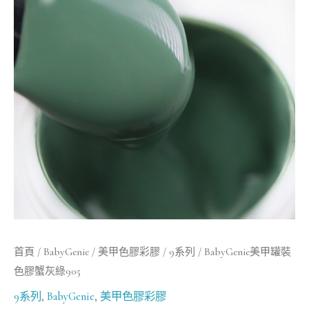
罐
裝
色
膠
蟹
灰
綠
905
數
量
首頁
/
BabyGenie
/
美甲色膠彩膠
/
9系列
/ BabyGenie美甲罐裝
色膠蟹灰綠905
9系列
,
BabyGenie
,
美甲色膠彩膠