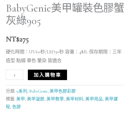
BabyGenie美甲罐裝色膠蟹
灰綠905
NT$
275
硬化時間：UV60秒/LED30秒 容量：4ML 保存期限：三年
造型 點綴 單色 暈染 皆適合
加入購物車
分類:
9系列
,
BabyGenie
,
美甲色膠彩膠
標籤:
美甲
,
美甲凝膠
,
美甲教學
,
美甲材料
,
美甲用品
,
美甲課
程
,
色膠