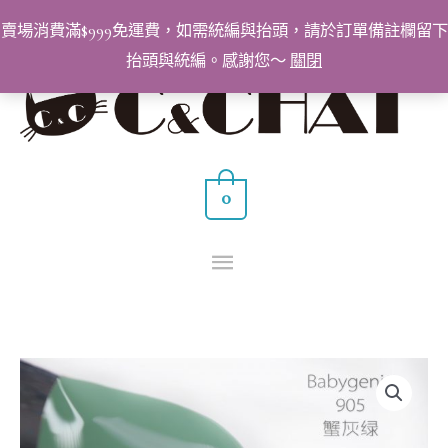
跳
賣場消費滿$999免運費，如需統編與抬頭，請於訂單備註欄留下
至
抬頭與統編。感謝您～
關閉
主
主
要
要
內
容
選
0
單
BabyGenie
美
甲