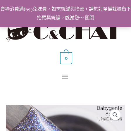
跳
賣場消費滿$999免運費，如需統編與抬頭，請於訂單備註欄留下
至
抬頭與統編。感謝您～
關閉
主
主
要
要
內
容
選
0
單
BabyGenie
美
甲