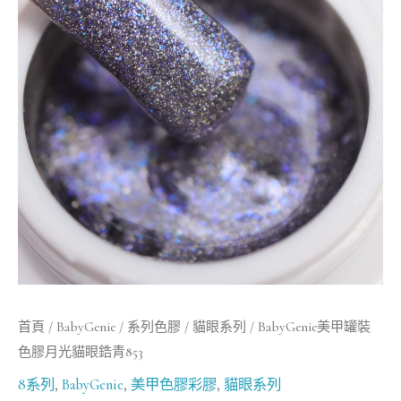
罐
裝
色
膠
月
光
貓
眼
鋯
青
853
數
首頁
/
BabyGenie
/
系列色膠
/
貓眼系列
/ BabyGenie美甲罐裝
量
色膠月光貓眼鋯青853
8系列
,
BabyGenie
,
美甲色膠彩膠
,
貓眼系列