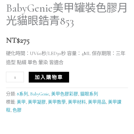
BabyGenie美甲罐裝色膠月
光貓眼鋯青853
NT$
275
硬化時間：UV60秒/LED30秒 容量：4ML 保存期限：三年
造型 點綴 單色 暈染 皆適合
加入購物車
分類:
8系列
,
BabyGenie
,
美甲色膠彩膠
,
貓眼系列
標籤:
美甲
,
美甲凝膠
,
美甲教學
,
美甲材料
,
美甲用品
,
美甲課
程
,
色膠