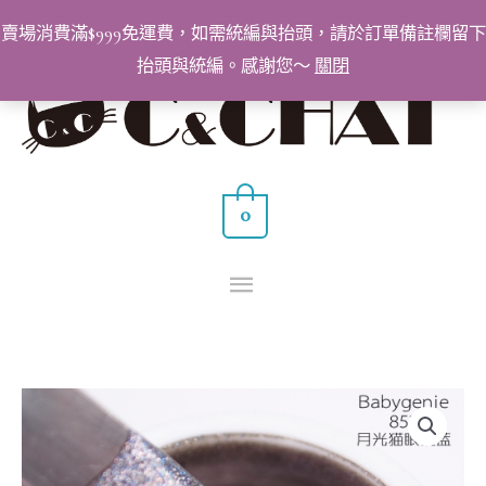
跳
賣場消費滿$999免運費，如需統編與抬頭，請於訂單備註欄留下
至
抬頭與統編。感謝您～
關閉
主
主
要
要
內
容
選
0
單