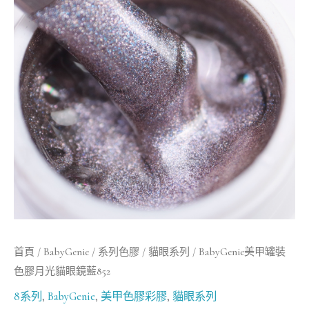
首頁
/
BabyGenie
/
系列色膠
/
貓眼系列
/ BabyGenie美甲罐裝
色膠月光貓眼鏡藍852
8系列
,
BabyGenie
,
美甲色膠彩膠
,
貓眼系列