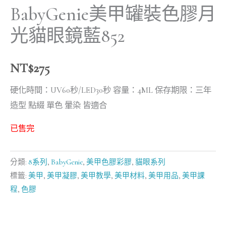
BabyGenie美甲罐裝色膠月
光貓眼鏡藍852
NT$
275
硬化時間：UV60秒/LED30秒 容量：4ML 保存期限：三年
造型 點綴 單色 暈染 皆適合
已售完
分類:
8系列
,
BabyGenie
,
美甲色膠彩膠
,
貓眼系列
標籤:
美甲
,
美甲凝膠
,
美甲教學
,
美甲材料
,
美甲用品
,
美甲課
程
,
色膠