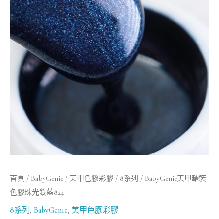
罐
裝
色
膠
珠
光
鉄
藍
824
數
量
首頁
/
BabyGenie
/
美甲色膠彩膠
/
8系列
/ BabyGenie美甲罐裝
色膠珠光鉄藍824
8系列
,
BabyGenie
,
美甲色膠彩膠