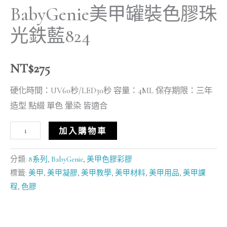
BabyGenie美甲罐裝色膠珠
光鉄藍824
NT$
275
硬化時間：UV60秒/LED30秒 容量：4ML 保存期限：三年
造型 點綴 單色 暈染 皆適合
加入購物車
分類:
8系列
,
BabyGenie
,
美甲色膠彩膠
標籤:
美甲
,
美甲凝膠
,
美甲教學
,
美甲材料
,
美甲用品
,
美甲課
程
,
色膠