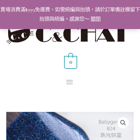
跳
賣場消費滿$999免運費，如需統編與抬頭，請於訂單備註欄留下
至
抬頭與統編。感謝您～
關閉
主
主
要
要
內
容
選
0
單
BabyGenie
美
甲