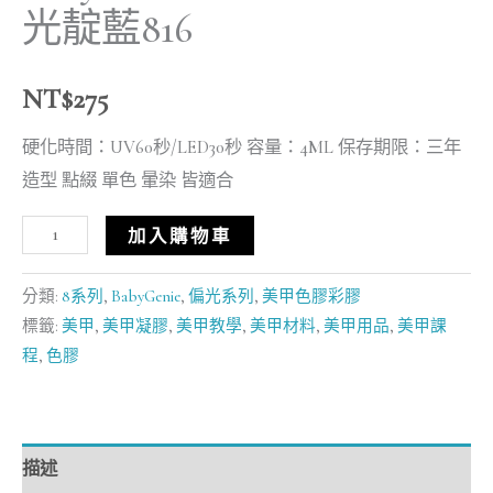
光靛藍816
NT$
275
硬化時間：UV60秒/LED30秒 容量：4ML 保存期限：三年
造型 點綴 單色 暈染 皆適合
加入購物車
分類:
8系列
,
BabyGenie
,
偏光系列
,
美甲色膠彩膠
標籤:
美甲
,
美甲凝膠
,
美甲教學
,
美甲材料
,
美甲用品
,
美甲課
程
,
色膠
描述