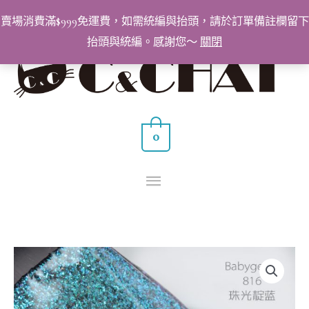
跳
賣場消費滿$999免運費，如需統編與抬頭，請於訂單備註欄留下
至
抬頭與統編。感謝您～
關閉
主
主
要
要
內
容
選
0
單
BabyGenie
美
甲