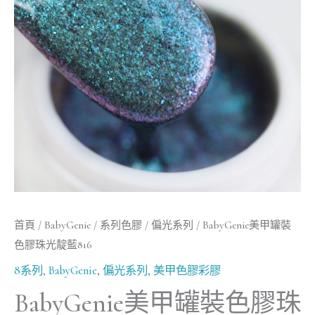
罐
裝
色
膠
珠
光
靛
藍
816
數
量
首頁
/
BabyGenie
/
系列色膠
/
偏光系列
/ BabyGenie美甲罐裝
色膠珠光靛藍816
8系列
,
BabyGenie
,
偏光系列
,
美甲色膠彩膠
BabyGenie美甲罐裝色膠珠