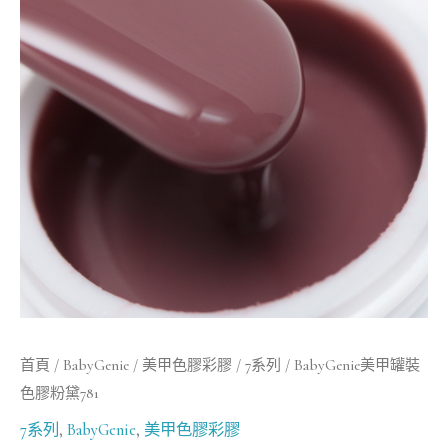
罐
裝
色
膠
粉
黛
781
數
量
首頁
/
BabyGenie
/
美甲色膠彩膠
/
7系列
/ BabyGenie美甲罐裝
色膠粉黛781
7系列
,
BabyGenie
,
美甲色膠彩膠