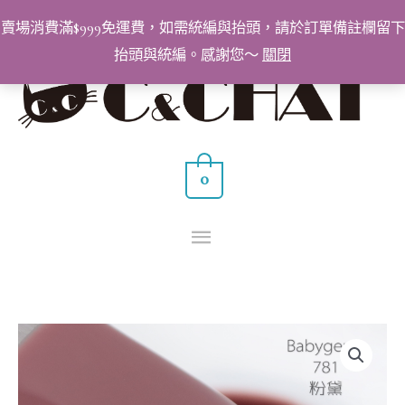
跳
賣場消費滿$999免運費，如需統編與抬頭，請於訂單備註欄留下
至
抬頭與統編。感謝您～
關閉
主
主
要
要
內
容
選
0
單
BabyGenie
美
甲