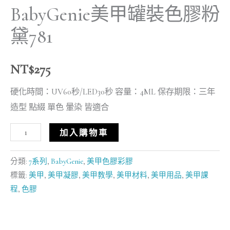
BabyGenie美甲罐裝色膠粉
黛781
NT$
275
硬化時間：UV60秒/LED30秒 容量：4ML 保存期限：三年
造型 點綴 單色 暈染 皆適合
加入購物車
分類:
7系列
,
BabyGenie
,
美甲色膠彩膠
標籤:
美甲
,
美甲凝膠
,
美甲教學
,
美甲材料
,
美甲用品
,
美甲課
程
,
色膠