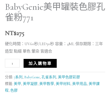
BabyGenie美甲罐裝色膠孔
雀粉771
NT$
275
硬化時間：UV60秒/LED30秒 容量：4ML 保存期限：三年
造型 點綴 單色 暈染 皆適合
加入購物車
分類:
7系列
,
BabyGenie
,
孔雀系列
,
美甲色膠彩膠
標籤:
美甲
,
美甲凝膠
,
美甲教學
,
美甲材料
,
美甲用品
,
美甲課
程
,
色膠