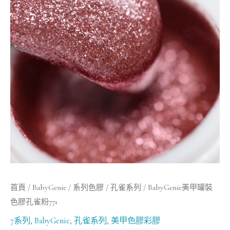
罐
裝
色
膠
孔
雀
粉
771
數
量
首頁
/
BabyGenie
/
系列色膠
/
孔雀系列
/ BabyGenie美甲罐裝
色膠孔雀粉771
7系列
,
BabyGenie
,
孔雀系列
,
美甲色膠彩膠