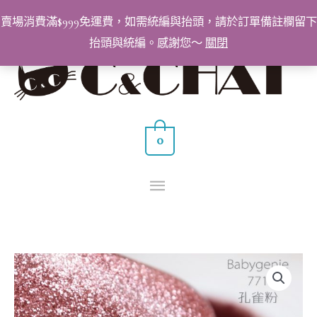
跳
賣場消費滿$999免運費，如需統編與抬頭，請於訂單備註欄留下
至
抬頭與統編。感謝您～
關閉
主
主
要
要
內
容
選
0
單
BabyGenie
美
甲