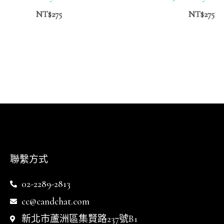
NT$
275
NT$
275
聯繫方式
02-2289-2813
cc@candchat.com
新北市蘆洲區集賢路237號B1