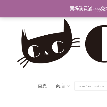
跳
賣場消費滿$99
至
主
要
內
容
Products
首頁
商店
search