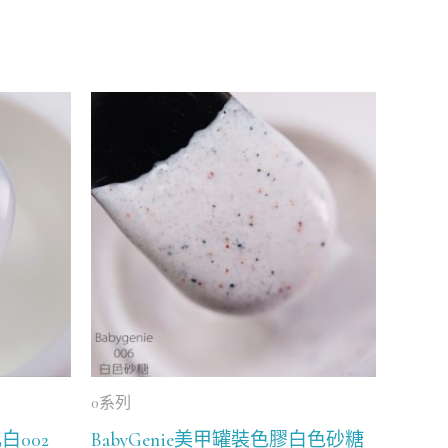
0系列
白002
BabyGenie美甲罐裝色膠白色砂糖