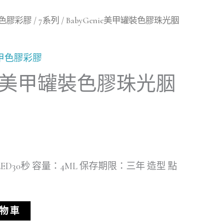
色膠彩膠
/
7系列
/ BabyGenie美甲罐裝色膠珠光胭
甲色膠彩膠
enie美甲罐裝色膠珠光胭
ED30秒 容量：4ML 保存期限：三年 造型 點
物車