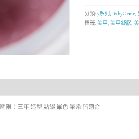
數
分類:
7系列
,
BabyGenie
,
量
標籤:
美甲
,
美甲凝膠
,
美
保存期限：三年 造型 點綴 單色 暈染 皆適合