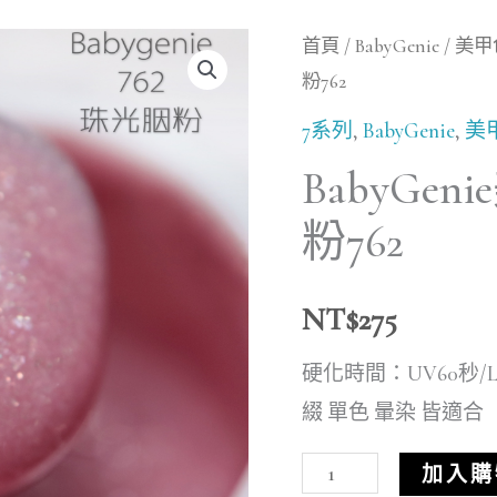
BabyGenie
首頁
/
BabyGenie
/
美甲
粉762
美
甲
7系列
,
BabyGenie
,
美
罐
BabyG
裝
粉762
色
膠
NT$
275
珠
光
硬化時間：UV60秒/L
胭
綴 單色 暈染 皆適合
粉
762
加入購