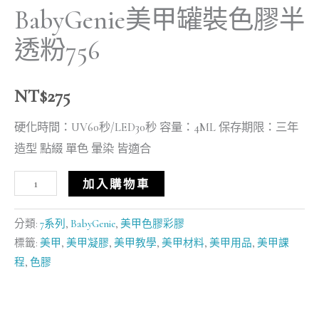
BabyGenie美甲罐裝色膠半
透粉756
NT$
275
硬化時間：UV60秒/LED30秒 容量：4ML 保存期限：三年
造型 點綴 單色 暈染 皆適合
加入購物車
分類:
7系列
,
BabyGenie
,
美甲色膠彩膠
標籤:
美甲
,
美甲凝膠
,
美甲教學
,
美甲材料
,
美甲用品
,
美甲課
程
,
色膠