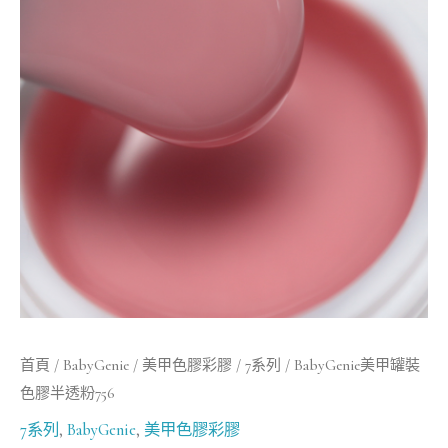
罐
裝
色
膠
半
透
粉
756
數
量
首頁
/
BabyGenie
/
美甲色膠彩膠
/
7系列
/ BabyGenie美甲罐裝
色膠半透粉756
7系列
,
BabyGenie
,
美甲色膠彩膠