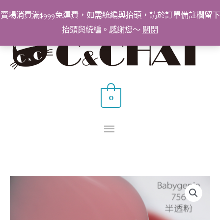
跳
賣場消費滿$999免運費，如需統編與抬頭，請於訂單備註欄留下
至
抬頭與統編。感謝您～
關閉
主
主
要
要
內
容
選
0
單
BabyGenie
美
甲