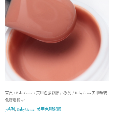
罐
裝
色
膠
烟
橘
748
數
量
首頁
/
BabyGenie
/
美甲色膠彩膠
/
7系列
/ BabyGenie美甲罐裝
色膠烟橘748
7系列
,
BabyGenie
,
美甲色膠彩膠