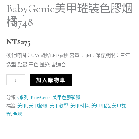
BabyGenie美甲罐裝色膠烟
橘748
NT$
275
硬化時間：UV60秒/LED30秒 容量：4ML 保存期限：三年
造型 點綴 單色 暈染 皆適合
加入購物車
分類:
7系列
,
BabyGenie
,
美甲色膠彩膠
標籤:
美甲
,
美甲凝膠
,
美甲教學
,
美甲材料
,
美甲用品
,
美甲課
程
,
色膠