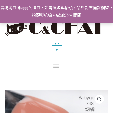
跳
賣場消費滿$999免運費，如需統編與抬頭，請於訂單備註欄留下
至
抬頭與統編。感謝您～
關閉
主
主
要
要
內
容
選
0
單
BabyGenie
美
甲