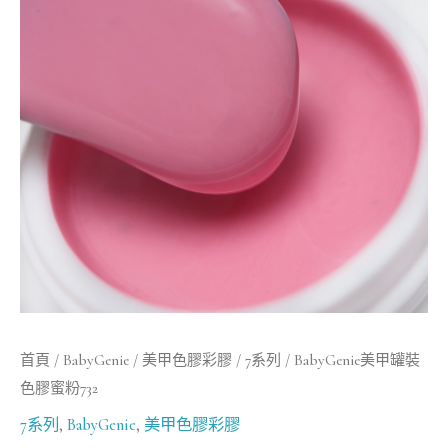
罐
裝
色
膠
蜜
粉
732
數
量
首頁
/
BabyGenie
/
美甲色膠彩膠
/
7系列
/ BabyGenie美甲罐裝
色膠蜜粉732
7系列
,
BabyGenie
,
美甲色膠彩膠