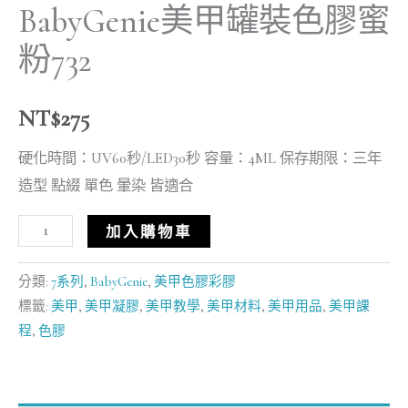
BabyGenie美甲罐裝色膠蜜
粉732
NT$
275
硬化時間：UV60秒/LED30秒 容量：4ML 保存期限：三年
造型 點綴 單色 暈染 皆適合
加入購物車
分類:
7系列
,
BabyGenie
,
美甲色膠彩膠
標籤:
美甲
,
美甲凝膠
,
美甲教學
,
美甲材料
,
美甲用品
,
美甲課
程
,
色膠