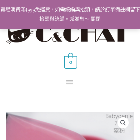
跳
賣場消費滿$999免運費，如需統編與抬頭，請於訂單備註欄留下
至
抬頭與統編。感謝您～
關閉
主
主
要
要
內
容
選
0
單
BabyGenie
美
甲