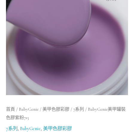
罐
裝
色
膠
紫
粉
715
數
量
首頁
/
BabyGenie
/
美甲色膠彩膠
/
7系列
/ BabyGenie美甲罐裝
色膠紫粉715
7系列
,
BabyGenie
,
美甲色膠彩膠