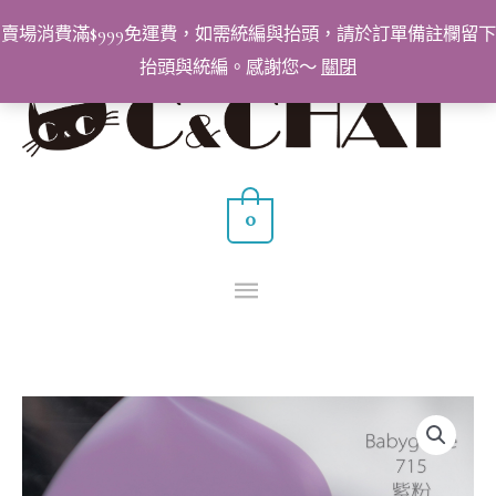
跳
賣場消費滿$999免運費，如需統編與抬頭，請於訂單備註欄留下
至
抬頭與統編。感謝您～
關閉
主
主
要
要
內
容
選
0
單
BabyGenie
美
甲