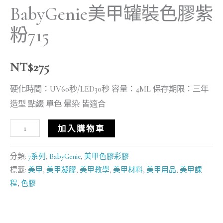
BabyGenie美甲罐裝色膠紫
粉715
NT$
275
硬化時間：UV60秒/LED30秒 容量：4ML 保存期限：三年
造型 點綴 單色 暈染 皆適合
加入購物車
分類:
7系列
,
BabyGenie
,
美甲色膠彩膠
標籤:
美甲
,
美甲凝膠
,
美甲教學
,
美甲材料
,
美甲用品
,
美甲課
程
,
色膠