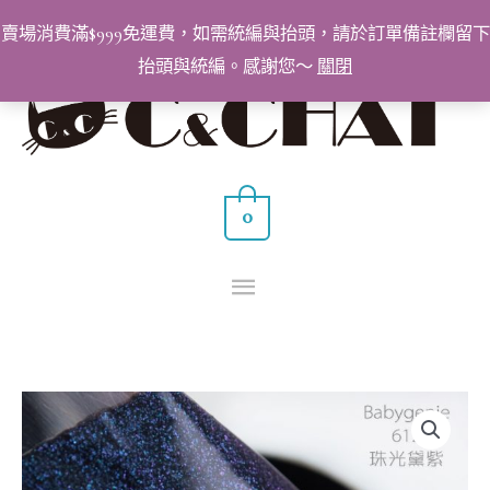
跳
賣場消費滿$999免運費，如需統編與抬頭，請於訂單備註欄留下
至
抬頭與統編。感謝您～
關閉
主
主
要
要
內
容
選
0
單
BabyGenie
美
甲