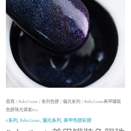
罐
裝
色
膠
珠
光
黛
紫
612
數
量
首頁
/
BabyGenie
/
系列色膠
/
偏光系列
/ BabyGenie美甲罐裝
色膠珠光黛紫612
6系列
,
BabyGenie
,
偏光系列
,
美甲色膠彩膠