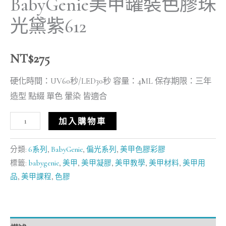
BabyGenie美甲罐裝色膠珠
光黛紫612
NT$
275
硬化時間：UV60秒/LED30秒 容量：4ML 保存期限：三年
造型 點綴 單色 暈染 皆適合
加入購物車
分類:
6系列
,
BabyGenie
,
偏光系列
,
美甲色膠彩膠
標籤:
babygenie
,
美甲
,
美甲凝膠
,
美甲教學
,
美甲材料
,
美甲用
品
,
美甲課程
,
色膠