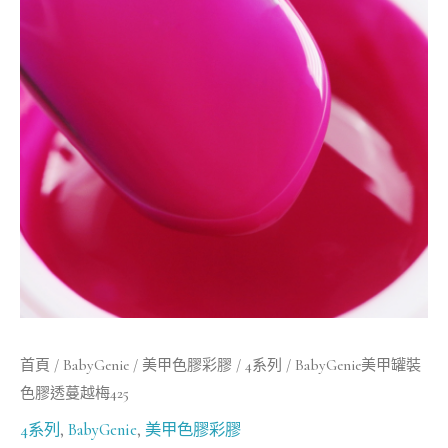
罐
裝
色
膠
透
蔓
越
梅
425
數
量
首頁
/
BabyGenie
/
美甲色膠彩膠
/
4系列
/ BabyGenie美甲罐裝
色膠透蔓越梅425
4系列
,
BabyGenie
,
美甲色膠彩膠