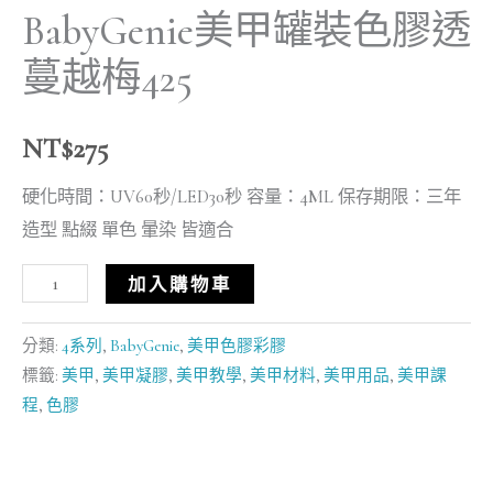
BabyGenie美甲罐裝色膠透
蔓越梅425
NT$
275
硬化時間：UV60秒/LED30秒 容量：4ML 保存期限：三年
造型 點綴 單色 暈染 皆適合
加入購物車
分類:
4系列
,
BabyGenie
,
美甲色膠彩膠
標籤:
美甲
,
美甲凝膠
,
美甲教學
,
美甲材料
,
美甲用品
,
美甲課
程
,
色膠