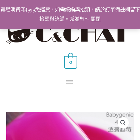
跳
賣場消費滿$999免運費，如需統編與抬頭，請於訂單備註欄留下
至
抬頭與統編。感謝您～
關閉
主
主
要
要
內
容
選
0
單
BabyGenie
美
甲