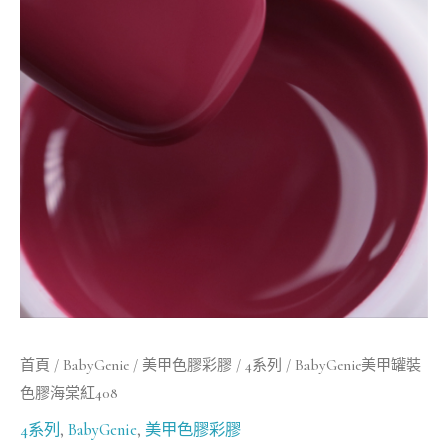
罐
裝
色
膠
海
棠
紅
408
數
量
首頁
/
BabyGenie
/
美甲色膠彩膠
/
4系列
/ BabyGenie美甲罐裝
色膠海棠紅408
4系列
,
BabyGenie
,
美甲色膠彩膠