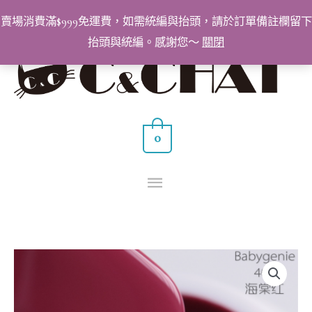
跳
賣場消費滿$999免運費，如需統編與抬頭，請於訂單備註欄留下
至
抬頭與統編。感謝您～
關閉
主
主
要
要
內
容
選
0
單
BabyGenie
美
甲