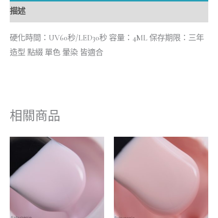
描述
硬化時間：UV60秒/LED30秒 容量：4ML 保存期限：三年
造型 點綴 單色 暈染 皆適合
相關商品