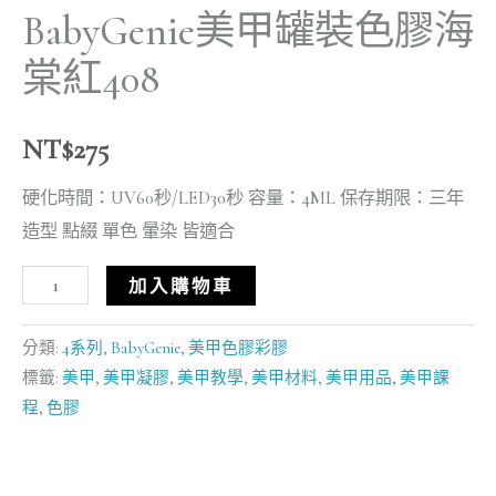
BabyGenie美甲罐裝色膠海
棠紅408
NT$
275
硬化時間：UV60秒/LED30秒 容量：4ML 保存期限：三年
造型 點綴 單色 暈染 皆適合
加入購物車
分類:
4系列
,
BabyGenie
,
美甲色膠彩膠
標籤:
美甲
,
美甲凝膠
,
美甲教學
,
美甲材料
,
美甲用品
,
美甲課
程
,
色膠