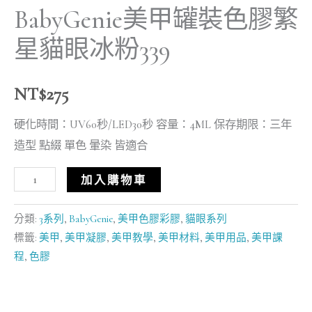
BabyGenie美甲罐裝色膠繁
星貓眼冰粉339
NT$
275
硬化時間：UV60秒/LED30秒 容量：4ML 保存期限：三年
造型 點綴 單色 暈染 皆適合
加入購物車
分類:
3系列
,
BabyGenie
,
美甲色膠彩膠
,
貓眼系列
標籤:
美甲
,
美甲凝膠
,
美甲教學
,
美甲材料
,
美甲用品
,
美甲課
程
,
色膠