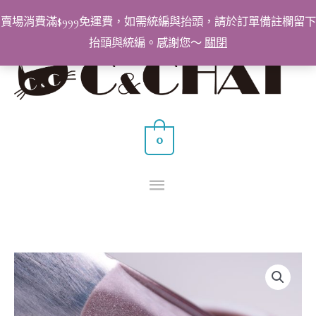
跳
賣場消費滿$999免運費，如需統編與抬頭，請於訂單備註欄留下
至
抬頭與統編。感謝您～
關閉
主
主
要
要
內
容
選
0
單
BabyGenie
美
甲