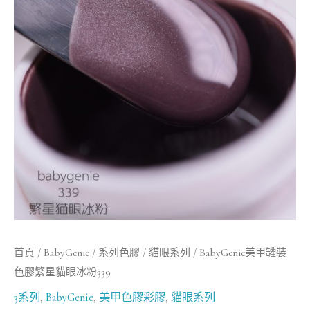
罐
裝
色
膠
繁
星
貓
眼
冰
粉
339
數
首頁
/
BabyGenie
/
系列色膠
/
貓眼系列
/ BabyGenie美甲罐裝
量
色膠繁星貓眼冰粉339
3系列
,
BabyGenie
,
美甲色膠彩膠
,
貓眼系列