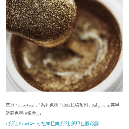
罐
裝
色
膠
拉
線
金
332
數
量
首頁
/
BabyGenie
/
系列色膠
/
拉絲拉線系列
/ BabyGenie美甲
罐裝色膠拉線金332
3系列
,
BabyGenie
,
拉絲拉線系列
,
美甲色膠彩膠