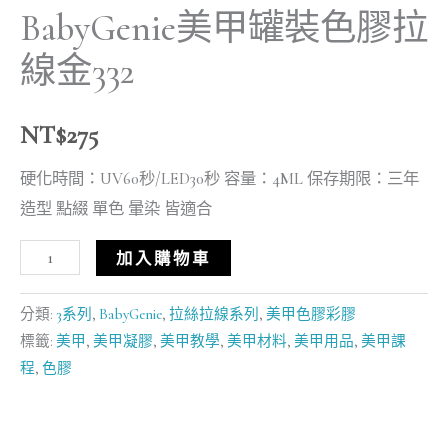
BabyGenie美甲罐裝色膠拉
線金332
NT$
275
硬化時間：UV60秒/LED30秒 容量：4ML 保存期限：三年
造型 點綴 單色 暈染 皆適合
加入購物車
分類:
3系列
,
BabyGenie
,
拉絲拉線系列
,
美甲色膠彩膠
標籤:
美甲
,
美甲凝膠
,
美甲教學
,
美甲材料
,
美甲用品
,
美甲課
程
,
色膠