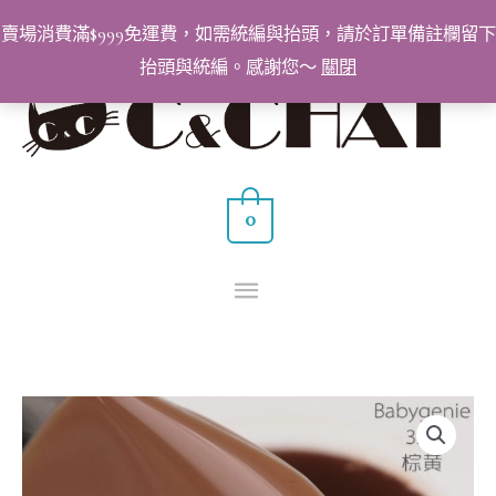
跳
賣場消費滿$999免運費，如需統編與抬頭，請於訂單備註欄留下
至
抬頭與統編。感謝您～
關閉
主
主
要
要
內
容
選
0
單
BabyGenie
美
甲