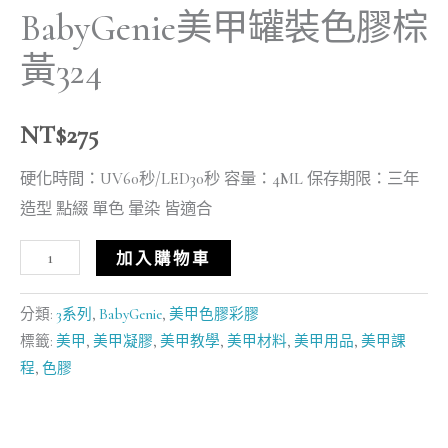
BabyGenie美甲罐裝色膠棕
黃324
NT$
275
硬化時間：UV60秒/LED30秒 容量：4ML 保存期限：三年
造型 點綴 單色 暈染 皆適合
加入購物車
分類:
3系列
,
BabyGenie
,
美甲色膠彩膠
標籤:
美甲
,
美甲凝膠
,
美甲教學
,
美甲材料
,
美甲用品
,
美甲課
程
,
色膠