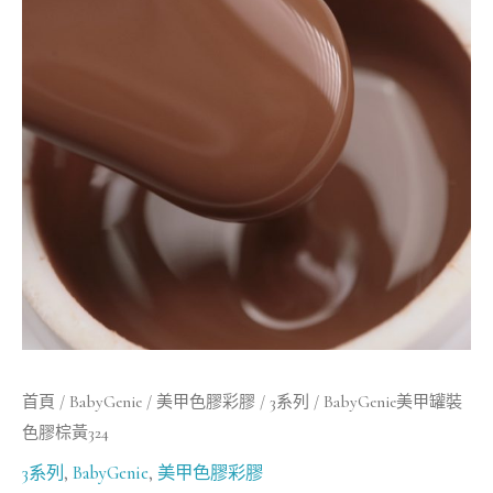
罐
裝
色
膠
棕
黃
324
數
量
首頁
/
BabyGenie
/
美甲色膠彩膠
/
3系列
/ BabyGenie美甲罐裝
色膠棕黃324
3系列
,
BabyGenie
,
美甲色膠彩膠