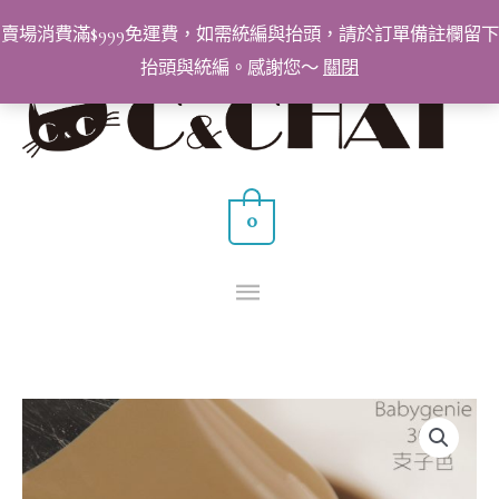
跳
賣場消費滿$999免運費，如需統編與抬頭，請於訂單備註欄留下
至
抬頭與統編。感謝您～
關閉
主
主
要
要
內
容
選
0
單
BabyGenie
美
甲