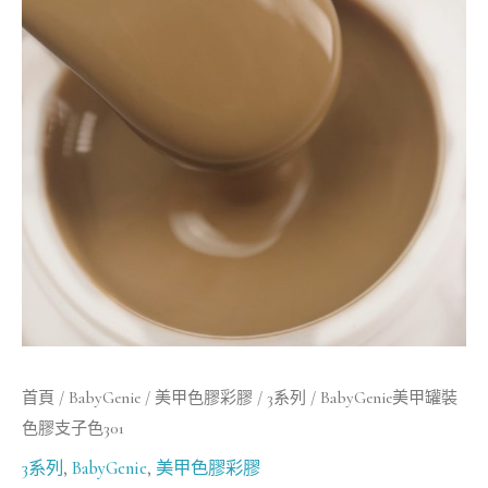
罐
裝
色
膠
支
子
色
301
數
量
首頁
/
BabyGenie
/
美甲色膠彩膠
/
3系列
/ BabyGenie美甲罐裝
色膠支子色301
3系列
,
BabyGenie
,
美甲色膠彩膠