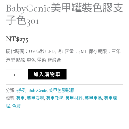
BabyGenie美甲罐裝色膠支
子色301
NT$
275
硬化時間：UV60秒/LED30秒 容量：4ML 保存期限：三年
造型 點綴 單色 暈染 皆適合
加入購物車
分類:
3系列
,
BabyGenie
,
美甲色膠彩膠
標籤:
美甲
,
美甲凝膠
,
美甲教學
,
美甲材料
,
美甲用品
,
美甲課
程
,
色膠