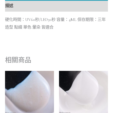
描述
硬化時間：UV60秒/LED30秒 容量：4ML 保存期限：三年
造型 點綴 單色 暈染 皆適合
相關商品