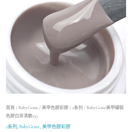
罐
裝
色
膠
白
茶
清
歡
253
數
量
首頁
/
BabyGenie
/
美甲色膠彩膠
/
2系列
/ BabyGenie美甲罐裝
色膠白茶清歡253
2系列
,
BabyGenie
,
美甲色膠彩膠