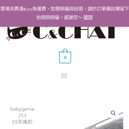
跳
賣場消費滿$999免運費，如需統編與抬頭，請於訂單備註欄留下
至
抬頭與統編。感謝您～
關閉
主
主
要
要
內
容
選
0
單
BabyGenie
美
甲