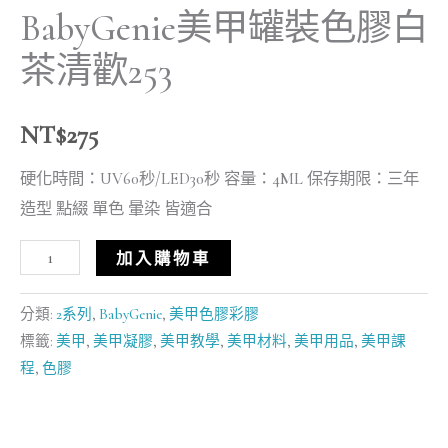
BabyGenie美甲罐裝色膠白
茶清歡253
NT$
275
硬化時間：UV60秒/LED30秒 容量：4ML 保存期限：三年
造型 點綴 單色 暈染 皆適合
加入購物車
分類:
2系列
,
BabyGenie
,
美甲色膠彩膠
標籤:
美甲
,
美甲凝膠
,
美甲教學
,
美甲材料
,
美甲用品
,
美甲課
程
,
色膠