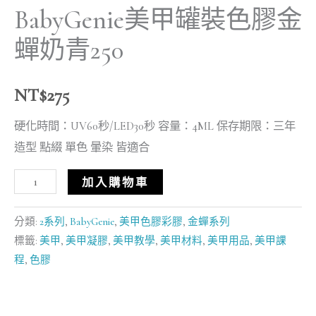
BabyGenie美甲罐裝色膠金
蟬奶青250
NT$
275
硬化時間：UV60秒/LED30秒 容量：4ML 保存期限：三年
造型 點綴 單色 暈染 皆適合
加入購物車
分類:
2系列
,
BabyGenie
,
美甲色膠彩膠
,
金蟬系列
標籤:
美甲
,
美甲凝膠
,
美甲教學
,
美甲材料
,
美甲用品
,
美甲課
程
,
色膠