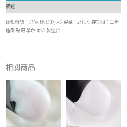
描述
硬化時間：UV60秒/LED30秒 容量：4ML 保存期限：三年
造型 點綴 單色 暈染 皆適合
相關商品