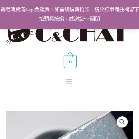
跳
賣場消費滿$999免運費，如需統編與抬頭，請於訂單備註欄留下
至
抬頭與統編。感謝您～
關閉
主
主
要
要
內
容
選
0
單
BabyGenie
美
甲