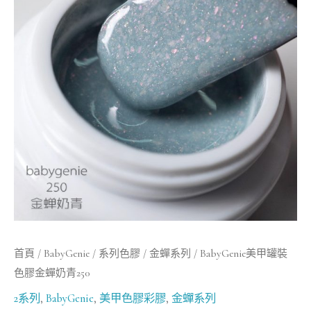
罐
裝
色
膠
金
蟬
奶
青
250
數
量
首頁
/
BabyGenie
/
系列色膠
/
金蟬系列
/ BabyGenie美甲罐裝
色膠金蟬奶青250
2系列
,
BabyGenie
,
美甲色膠彩膠
,
金蟬系列