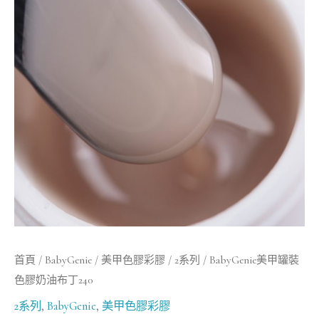
罐
裝
色
膠
奶
油
布
丁
240
數
量
首頁
/
BabyGenie
/
美甲色膠彩膠
/
2系列
/ BabyGenie美甲罐裝
色膠奶油布丁240
2系列
,
BabyGenie
,
美甲色膠彩膠