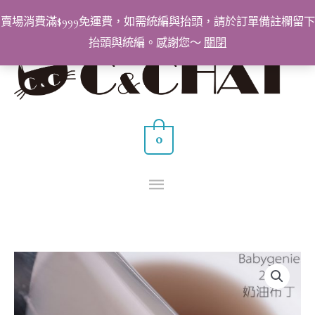
跳
賣場消費滿$999免運費，如需統編與抬頭，請於訂單備註欄留下
至
抬頭與統編。感謝您～
關閉
主
主
要
要
內
容
選
0
單
BabyGenie
美
甲