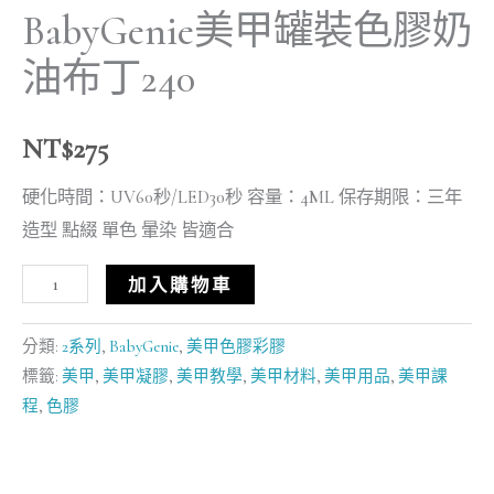
BabyGenie美甲罐裝色膠奶
油布丁240
NT$
275
硬化時間：UV60秒/LED30秒 容量：4ML 保存期限：三年
造型 點綴 單色 暈染 皆適合
加入購物車
分類:
2系列
,
BabyGenie
,
美甲色膠彩膠
標籤:
美甲
,
美甲凝膠
,
美甲教學
,
美甲材料
,
美甲用品
,
美甲課
程
,
色膠