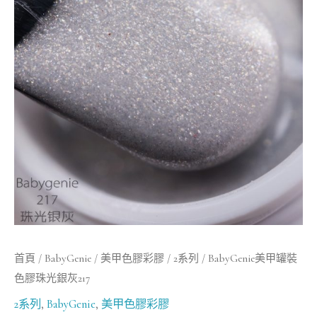
罐
裝
色
膠
珠
光
銀
灰
217
數
量
首頁
/
BabyGenie
/
美甲色膠彩膠
/
2系列
/ BabyGenie美甲罐裝
色膠珠光銀灰217
2系列
,
BabyGenie
,
美甲色膠彩膠