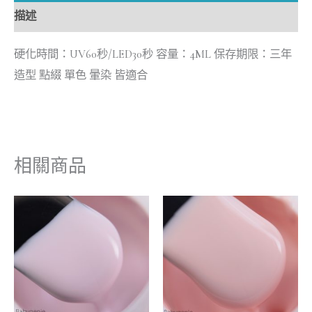
描述
硬化時間：UV60秒/LED30秒 容量：4ML 保存期限：三年
造型 點綴 單色 暈染 皆適合
相關商品