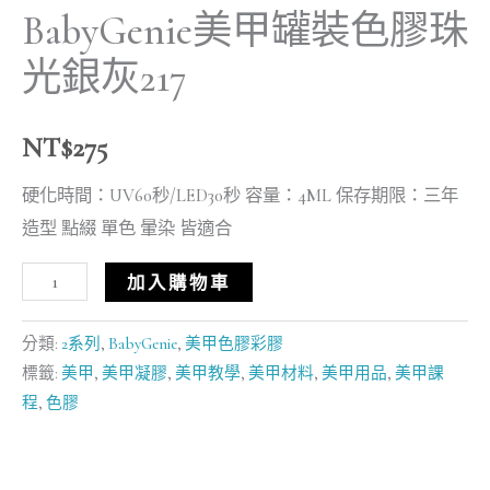
BabyGenie美甲罐裝色膠珠
光銀灰217
NT$
275
硬化時間：UV60秒/LED30秒 容量：4ML 保存期限：三年
造型 點綴 單色 暈染 皆適合
加入購物車
分類:
2系列
,
BabyGenie
,
美甲色膠彩膠
標籤:
美甲
,
美甲凝膠
,
美甲教學
,
美甲材料
,
美甲用品
,
美甲課
程
,
色膠