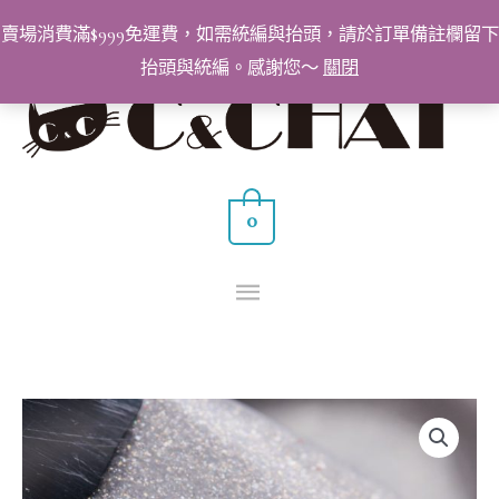
跳
賣場消費滿$999免運費，如需統編與抬頭，請於訂單備註欄留下
至
抬頭與統編。感謝您～
關閉
主
主
要
要
內
容
選
0
單
BabyGenie
美
甲