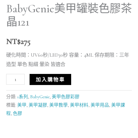
BabyGenie美甲罐裝色膠茶
晶121
NT$
275
硬化時間：UV60秒/LED30秒 容量：4ML 保存期限：三年
造型 單色 點綴 暈染 皆適合
加入購物車
分類:
1系列
,
BabyGenie
,
美甲色膠彩膠
標籤:
美甲
,
美甲凝膠
,
美甲教學
,
美甲材料
,
美甲用品
,
美甲課
程
,
色膠