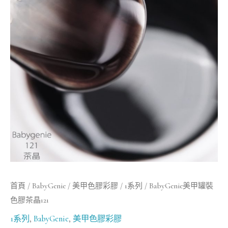
罐
裝
色
膠
茶
晶
121
數
量
首頁
/
BabyGenie
/
美甲色膠彩膠
/
1系列
/ BabyGenie美甲罐裝
色膠茶晶121
1系列
,
BabyGenie
,
美甲色膠彩膠