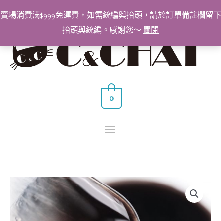
跳
賣場消費滿$999免運費，如需統編與抬頭，請於訂單備註欄留下
至
抬頭與統編。感謝您～
關閉
主
主
要
要
內
容
選
0
單
BabyGenie
美
甲