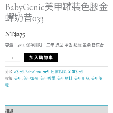
BabyGenie美甲罐裝色膠金
蟬奶昔033
NT$
275
容量：4ML 保存期限：三年 造型 單色 點綴 暈染 皆適合
加入購物車
分類:
0系列
,
BabyGenie
,
美甲色膠彩膠
,
金蟬系列
標籤:
美甲
,
美甲凝膠
,
美甲教學
,
美甲材料
,
美甲用品
,
美甲課
程
描述