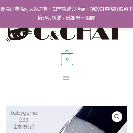
跳
賣場消費滿$999免運費，如需統編與抬頭，請於訂單備註欄留下
至
抬頭與統編。感謝您～
關閉
主
主
要
要
內
容
選
0
單
BabyGenie
美
甲