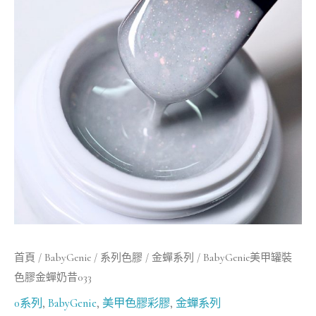
罐
裝
色
膠
金
蟬
奶
昔
033
數
量
首頁
/
BabyGenie
/
系列色膠
/
金蟬系列
/ BabyGenie美甲罐裝
色膠金蟬奶昔033
0系列
,
BabyGenie
,
美甲色膠彩膠
,
金蟬系列